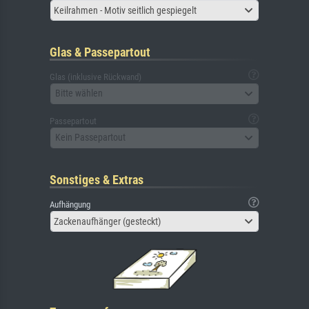
Keilrahmen - Motiv seitlich gespiegelt
Glas & Passepartout
Glas (inklusive Rückwand)
Bitte wählen
Passepartout
Kein Passepartout
Sonstiges & Extras
Aufhängung
Zackenaufhänger (gesteckt)