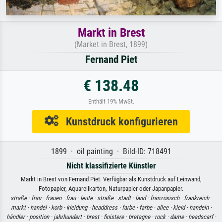
Markt in Brest
(Market in Brest, 1899)
Fernand Piet
€ 138.48
Enthält 19% MwSt.
Kunstdruck konfigurieren
1899 · oil painting · Bild-ID: 718491
Nicht klassifizierte Künstler
Markt in Brest von Fernand Piet. Verfügbar als Kunstdruck auf Leinwand,
Fotopapier, Aquarellkarton, Naturpapier oder Japanpapier.
straße ·
frau ·
frauen ·
frau ·
leute ·
straße ·
stadt ·
land ·
französisch ·
frankreich ·
markt ·
handel ·
korb ·
kleidung ·
headdress ·
farbe ·
farbe ·
allee ·
kleid ·
handeln ·
händler ·
position ·
jahrhundert ·
brest ·
finistere ·
bretagne ·
rock ·
dame ·
headscarf ·