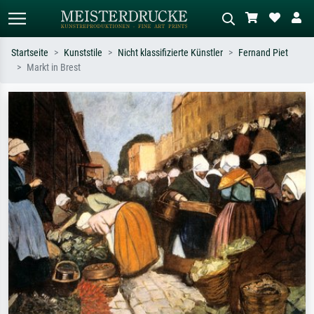
Startseite
Kunststile
Nicht klassifizierte Künstler
Fernand Piet
Markt in Brest
Standardsuche
KI-Bildersuche
Suchen Sie nach Künstlern, Werktiteln
Beschreiben Sie die Szene – z.B. Grüne
oder Stilen – z.B. Monet,
Wiese, Abstrakt mit viel Rot, Dunkles
Sternennacht, Impressionismus, Welle
Ölgemälde, Stehender Akt neben einem
Hokusai, Akt.
Baum.