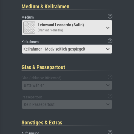
Medium & Keilrahmen
Medium
Leinwand Leonardo (Satin)
(Canvas Venezia)
Keilrahmen
Keilrahmen - Motiv seitlich gespiegelt
Glas & Passepartout
Glas (inklusive Rückwand)
Bitte wählen
Passepartout
Kein Passepartout
Sonstiges & Extras
Aufhängung