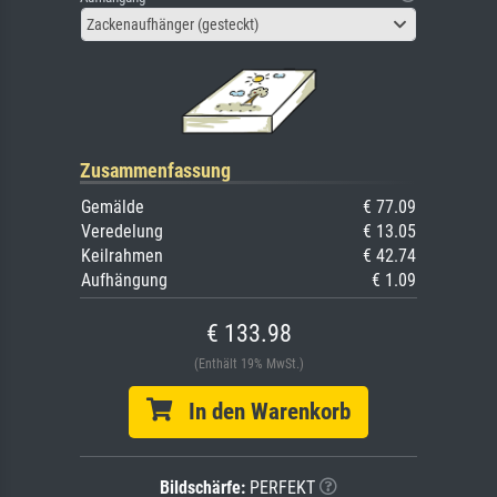
Zackenaufhänger (gesteckt)
Zusammenfassung
Gemälde
€ 77.09
Veredelung
€ 13.05
Keilrahmen
€ 42.74
Aufhängung
€ 1.09
€ 133.98
(Enthält 19% MwSt.)
In den Warenkorb
Bildschärfe:
PERFEKT