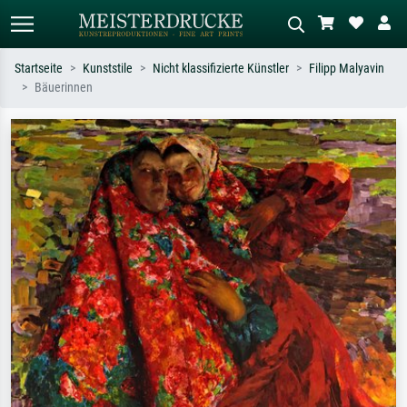
Startseite
Kunststile
Nicht klassifizierte Künstler
Filipp Malyavin
Bäuerinnen
Standardsuche
KI-Bildersuche
Suchen Sie nach Künstlern, Werktiteln
Beschreiben Sie die Szene – z.B. Grüne
oder Stilen – z.B. Monet,
Wiese, Abstrakt mit viel Rot, Dunkles
Sternennacht, Impressionismus, Welle
Ölgemälde, Stehender Akt neben einem
Hokusai, Akt.
Baum.