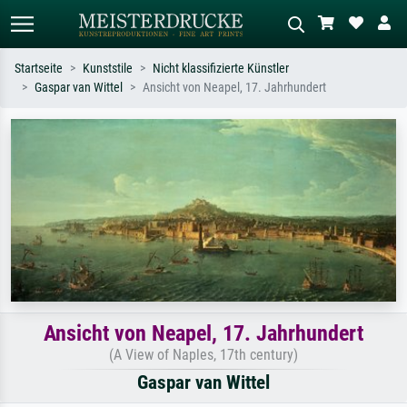
Startseite
Kunststile
Nicht klassifizierte Künstler
Gaspar van Wittel
Ansicht von Neapel, 17. Jahrhundert
Standardsuche
KI-Bildersuche
Suchen Sie nach Künstlern, Werktiteln
Beschreiben Sie die Szene – z.B. Grüne
oder Stilen – z.B. Monet,
Wiese, Abstrakt mit viel Rot, Dunkles
Sternennacht, Impressionismus, Welle
Ölgemälde, Stehender Akt neben einem
Hokusai, Akt.
Baum.
Ansicht von Neapel, 17. Jahrhundert
(A View of Naples, 17th century)
Gaspar van Wittel