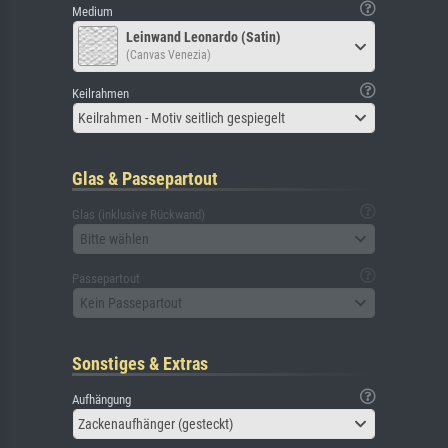
Medium
Leinwand Leonardo (Satin)
(Canvas Venezia)
Keilrahmen
Keilrahmen - Motiv seitlich gespiegelt
Glas & Passepartout
Glas (inklusive Rückwand)
Bitte wählen
Passepartout
Kein Passepartout
Sonstiges & Extras
Aufhängung
Zackenaufhänger (gesteckt)