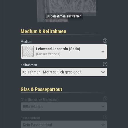
Medium & Keilrahmen
Medium
Leinwand Leonardo (Satin)
(Canvas Venezia)
Keilrahmen
Keilrahmen - Motiv seitlich gespiegelt
Glas & Passepartout
Glas (inklusive Rückwand)
Bitte wählen
Passepartout
Kein Passepartout