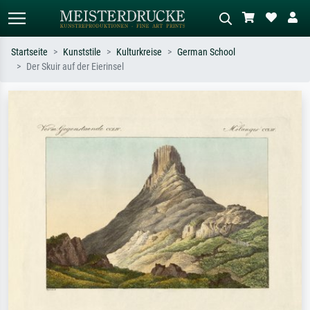
Startseite
Kunststile
Kulturkreise
German School
Der Skuir auf der Eierinsel
Standardsuche
KI-Bildersuche
Suchen Sie nach Künstlern, Werktiteln
Beschreiben Sie die Szene – z.B. Grüne
oder Stilen – z.B. Monet,
Wiese, Abstrakt mit viel Rot, Dunkles
Sternennacht, Impressionismus, Welle
Ölgemälde, Stehender Akt neben einem
Hokusai, Akt.
Baum.