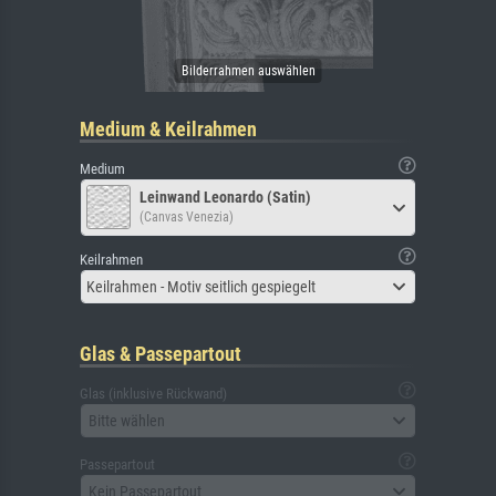
Medium & Keilrahmen
Medium
Leinwand Leonardo (Satin)
(Canvas Venezia)
Keilrahmen
Keilrahmen - Motiv seitlich gespiegelt
Glas & Passepartout
Glas (inklusive Rückwand)
Bitte wählen
Passepartout
Kein Passepartout