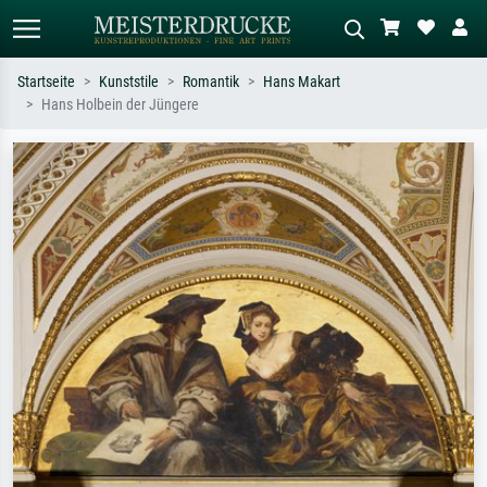
Startseite
Kunststile
Romantik
Hans Makart
Hans Holbein der Jüngere
Standardsuche
KI-Bildersuche
Suchen Sie nach Künstlern, Werktiteln
Beschreiben Sie die Szene – z.B. Grüne
oder Stilen – z.B. Monet,
Wiese, Abstrakt mit viel Rot, Dunkles
Sternennacht, Impressionismus, Welle
Ölgemälde, Stehender Akt neben einem
Hokusai, Akt.
Baum.