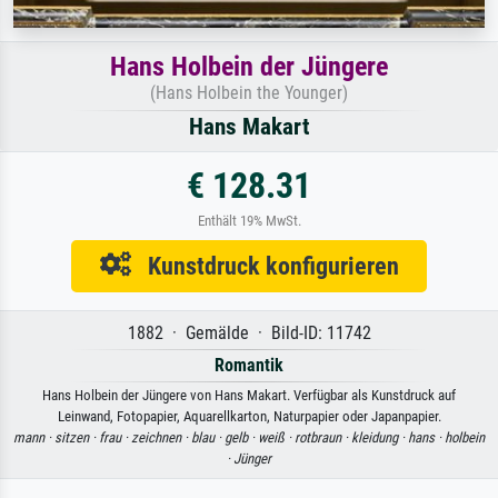
Hans Holbein der Jüngere
(Hans Holbein the Younger)
Hans Makart
€ 128.31
Enthält 19% MwSt.
Kunstdruck konfigurieren
1882 · Gemälde · Bild-ID: 11742
Romantik
Hans Holbein der Jüngere von Hans Makart. Verfügbar als Kunstdruck auf
Leinwand, Fotopapier, Aquarellkarton, Naturpapier oder Japanpapier.
mann ·
sitzen ·
frau ·
zeichnen ·
blau ·
gelb ·
weiß ·
rotbraun ·
kleidung ·
hans ·
holbein
·
Jünger