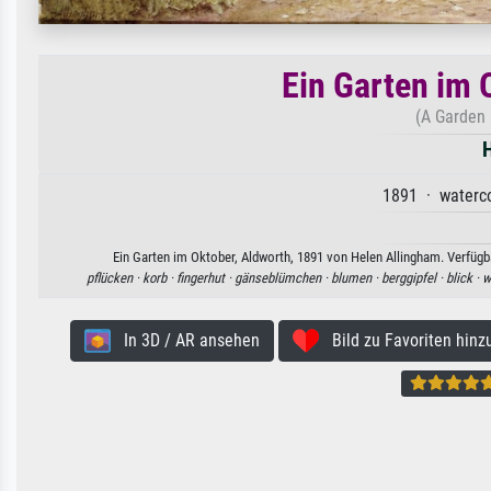
Ein Garten im 
(A Garden 
H
1891 · waterco
Ein Garten im Oktober, Aldworth, 1891 von Helen Allingham. Verfügba
pflücken ·
korb ·
fingerhut ·
gänseblümchen ·
blumen ·
berggipfel ·
blick ·
w
In 3D / AR ansehen
Bild zu Favoriten hinz