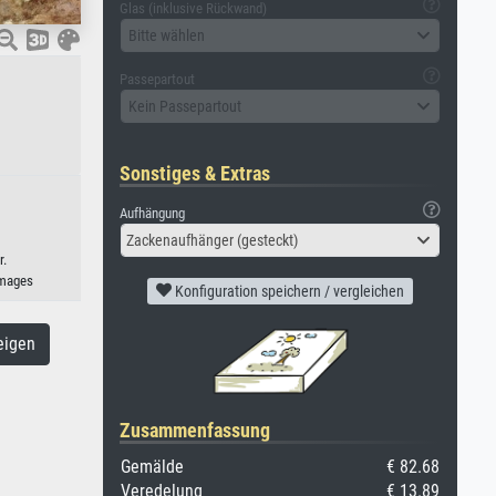
Glas (inklusive Rückwand)
Bitte wählen
Passepartout
Kein Passepartout
Sonstiges & Extras
Aufhängung
Zackenaufhänger (gesteckt)
r.
Images
Konfiguration speichern / vergleichen
eigen
Zusammenfassung
Gemälde
€ 82.68
Veredelung
€ 13.89