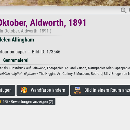
Oktober, Aldworth, 1891
In October, Aldworth, 1891 )
elen Allingham
lour on paper · Bild-ID: 173546
Genremalerei
r als Kunstdruck auf Leinwand, Fotopapier, Aquarellkarton, Naturpapier oder Japanpapie
eiblich ·
digital ·
digitales
· The Higgins Art Gallery & Museum, Bedford, UK / Bridgeman 
ufügen
Wandfarbe ändern
Bild in einem Raum anz
5/5 · Bewertungen anzeigen (2)