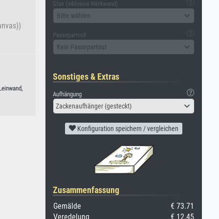
Glas (inklusive Rückwand)
Bitte wählen
anvas))
Passepartout
Kein Passepartout
Sonstiges & Extras
Leinwand,
Aufhängung
Zackenaufhänger (gesteckt)
Konfiguration speichern / vergleichen
Zusammenfassung
Gemälde
€ 73.71
Veredelung
€ 12.45