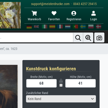
support@meisterdrucke.com · 0043 4257 29415
Warenkorb
Favoriten
Registrieren
Login
en", ca. 1623
Kunstdruck konfigurieren
Breite (Motiv, cm)
Höhe (Motiv, cm)
Zusätzlicher Rand
Kein Rand