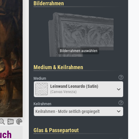
Bilderrahmen
Medium & Keilrahmen
Medium
Leinwand Leonardo (Satin)
(Canvas Venezia)
Keilrahmen
Keilrahmen - Motiv seitlich gespiegelt
Glas & Passepartout
uch