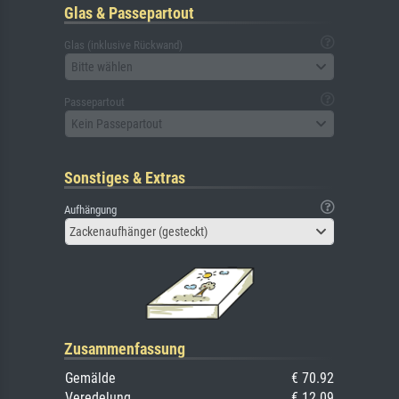
Glas & Passepartout
Glas (inklusive Rückwand)
Bitte wählen
Passepartout
Kein Passepartout
Sonstiges & Extras
Aufhängung
Zackenaufhänger (gesteckt)
Zusammenfassung
Gemälde
€ 70.92
Veredelung
€ 12.09