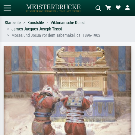
Startseite
Kunststile
Viktorianische Kunst
James Jacques Joseph Tissot
Standardsuche
KI-Bildersuche
Moses und Josua vor dem Tabernakel, ca. 1896-1902
Suchen Sie nach Künstlern, Werktiteln
Beschreiben Sie die Szene – z.B. Grüne
oder Stilen – z.B. Monet,
Wiese, Abstrakt mit viel Rot, Dunkles
Sternennacht, Impressionismus, Welle
Ölgemälde, Stehender Akt neben einem
Hokusai, Akt.
Baum.