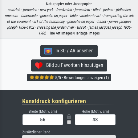
Naturpapier oder Japanpapier.
anstrich ·
jordanien ·
new york ·
frankreich ·
jerusalem ·
bibel ·
joshua ·
jüdisches
museum ·
tabernacle ·
gouache on paper ·
bible ·
academic art ·
transporting the ark
of the covenant ·
ark of the testimony ·
gouache on paper ·
tissot ·
james jacques
joseph 1836-1902 ·
crossing the jordan river ·
tissot ·
james jacques joseph 1836-
1902
· Fine Art Images/Heritage Images
In 3D / AR ansehen
Bild zu Favoriten hinzufügen
5/5 · Bewertungen anzeigen (1)
Kunstdruck konfigurieren
Breite (Motiv, cm)
Höhe (Motiv, cm)
Zusätzlicher Rand