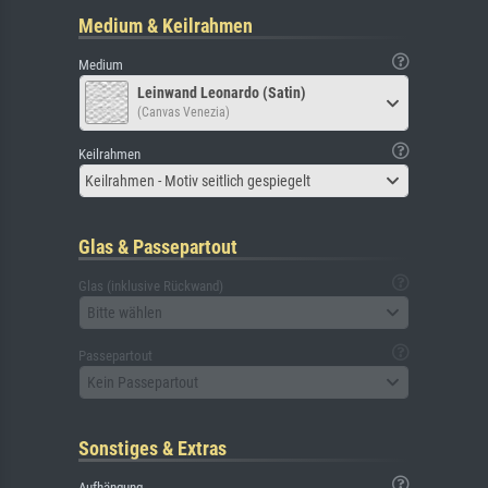
Medium & Keilrahmen
Medium
Leinwand Leonardo (Satin)
(Canvas Venezia)
Keilrahmen
Keilrahmen - Motiv seitlich gespiegelt
Glas & Passepartout
Glas (inklusive Rückwand)
Bitte wählen
Passepartout
Kein Passepartout
Sonstiges & Extras
Aufhängung