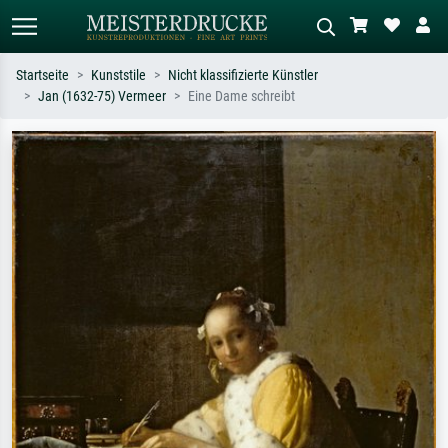
Startseite
Kunststile
Nicht klassifizierte Künstler
Jan (1632-75) Vermeer
Eine Dame schreibt
Standardsuche
KI-Bildersuche
Suchen Sie nach Künstlern, Werktiteln
Beschreiben Sie die Szene – z.B. Grüne
oder Stilen – z.B. Monet,
Wiese, Abstrakt mit viel Rot, Dunkles
Sternennacht, Impressionismus, Welle
Ölgemälde, Stehender Akt neben einem
Hokusai, Akt.
Baum.