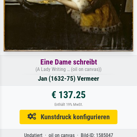
Eine Dame schreibt
(A Lady Writing … (oil on canvas))
Jan (1632-75) Vermeer
€ 137.25
Enthält 19% MwSt.
Kunstdruck konfigurieren
Undatiert · oil on canvas · Bild-ID: 1585047