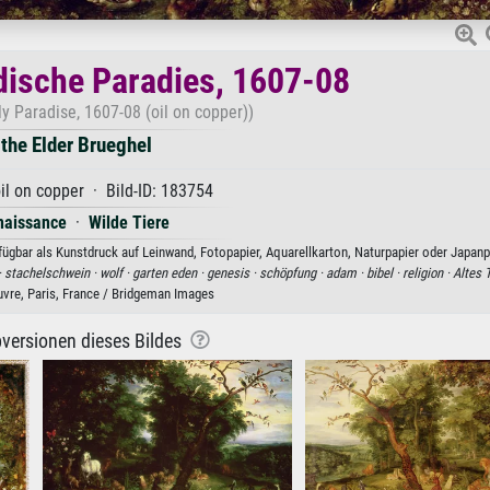
rdische Paradies, 1607-08
ly Paradise, 1607-08 (oil on copper))
 the Elder Brueghel
il on copper · Bild-ID: 183754
naissance
·
Wilde Tiere
rfügbar als Kunstdruck auf Leinwand, Fotopapier, Aquarellkarton, Naturpapier oder Japanp
·
stachelschwein ·
wolf ·
garten eden ·
genesis ·
schöpfung ·
adam ·
bibel ·
religion ·
Altes 
uvre, Paris, France / Bridgeman Images
versionen dieses Bildes