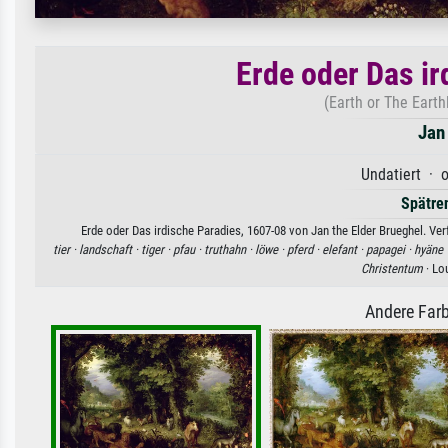
Erde oder Das i
(Earth or The Earth
Jan
Undatiert · o
Spätre
Erde oder Das irdische Paradies, 1607-08 von Jan the Elder Brueghel. Ve
tier ·
landschaft ·
tiger ·
pfau ·
truthahn ·
löwe ·
pferd ·
elefant ·
papagei ·
hyäne 
Christentum
· Lo
Andere Farb