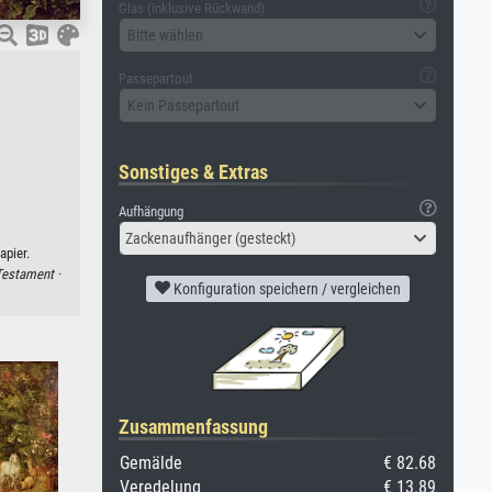
Glas (inklusive Rückwand)
Bitte wählen
Passepartout
Kein Passepartout
Sonstiges & Extras
Aufhängung
Zackenaufhänger (gesteckt)
apier.
Testament ·
Konfiguration speichern / vergleichen
Zusammenfassung
Gemälde
€ 82.68
Veredelung
€ 13.89