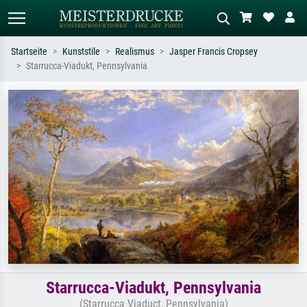
Startseite
Kunststile
Realismus
Jasper Francis Cropsey
Starrucca-Viadukt, Pennsylvania
Standardsuche
KI-Bildersuche
Suchen Sie nach Künstlern, Werktiteln
Beschreiben Sie die Szene – z.B. Grüne
oder Stilen – z.B. Monet,
Wiese, Abstrakt mit viel Rot, Dunkles
Sternennacht, Impressionismus, Welle
Ölgemälde, Stehender Akt neben einem
Hokusai, Akt.
Baum.
Starrucca-Viadukt, Pennsylvania
(Starrucca Viaduct, Pennsylvania)