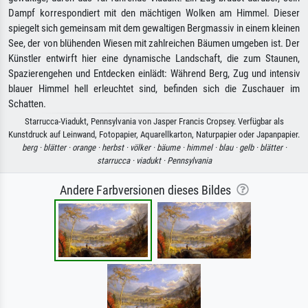
Dampf korrespondiert mit den mächtigen Wolken am Himmel. Dieser
spiegelt sich gemeinsam mit dem gewaltigen Bergmassiv in einem kleinen
See, der von blühenden Wiesen mit zahlreichen Bäumen umgeben ist. Der
Künstler entwirft hier eine dynamische Landschaft, die zum Staunen,
Spazierengehen und Entdecken einlädt: Während Berg, Zug und intensiv
blauer Himmel hell erleuchtet sind, befinden sich die Zuschauer im
Schatten.
Starrucca-Viadukt, Pennsylvania von Jasper Francis Cropsey. Verfügbar als
Kunstdruck auf Leinwand, Fotopapier, Aquarellkarton, Naturpapier oder Japanpapier.
berg ·
blätter ·
orange ·
herbst ·
völker ·
bäume ·
himmel ·
blau ·
gelb ·
blätter ·
starrucca ·
viadukt ·
Pennsylvania
Andere Farbversionen dieses Bildes