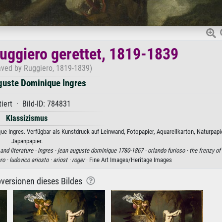
Ruggiero gerettet, 1819-1839
aved by Ruggiero, 1819-1839)
guste Dominique Ingres
iert · Bild-ID: 784831
Klassizismus
e Ingres. Verfügbar als Kunstdruck auf Leinwand, Fotopapier, Aquarellkarton, Naturpapi
Japanpapier.
 and literature ·
ingres ·
jean auguste dominique 1780-1867 ·
orlando furioso ·
the frenzy of
ro ·
ludovico ariosto ·
ariost ·
roger
· Fine Art Images/Heritage Images
versionen dieses Bildes