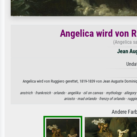
Angelica wird von 
(Angelica s
Jean Au
Undat
Angelica wird von Ruggiero gerettet, 1819-1839 von Jean Auguste Dominiqu
anstrich ·
frankreich ·
orlando ·
angelika ·
oil on canvas ·
mythology ·
allegory
ariosto ·
mad orlando ·
frenzy of orlando ·
ruggie
Andere Farb