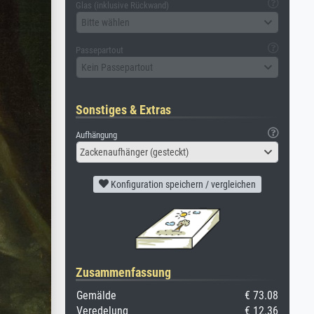
Glas (inklusive Rückwand)
Bitte wählen
Passepartout
Kein Passepartout
Sonstiges & Extras
Aufhängung
Zackenaufhänger (gesteckt)
Konfiguration speichern / vergleichen
Zusammenfassung
Gemälde
€ 73.08
Veredelung
€ 12.36