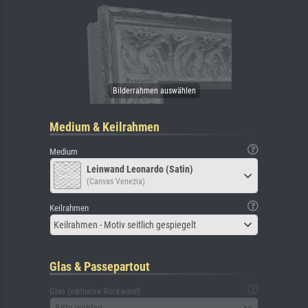
Medium & Keilrahmen
Medium
Leinwand Leonardo (Satin)
(Canvas Venezia)
Keilrahmen
Keilrahmen - Motiv seitlich gespiegelt
Glas & Passepartout
Glas (inklusive Rückwand)
Bitte wählen