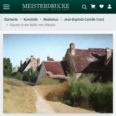
Startseite
Kunststile
Realismus
Jean-Baptiste-Camille Corot
Häuser in der Nähe von Orleans
Standardsuche
KI-Bildersuche
Suchen Sie nach Künstlern, Werktiteln
Beschreiben Sie die Szene – z.B. Grüne
oder Stilen – z.B. Monet,
Wiese, Abstrakt mit viel Rot, Dunkles
Sternennacht, Impressionismus, Welle
Ölgemälde, Stehender Akt neben einem
Hokusai, Akt.
Baum.