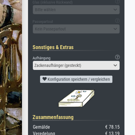
Glas (inklusive Rückwand)
Bitte wählen
Passepartout
Kein Passepartout
Sonstiges & Extras
Aufhängung
Zackenaufhänger (gesteckt)
Konfiguration speichern / vergleichen
Zusammenfassung
Gemälde
€ 78.15
Veredelung
€ 13.19