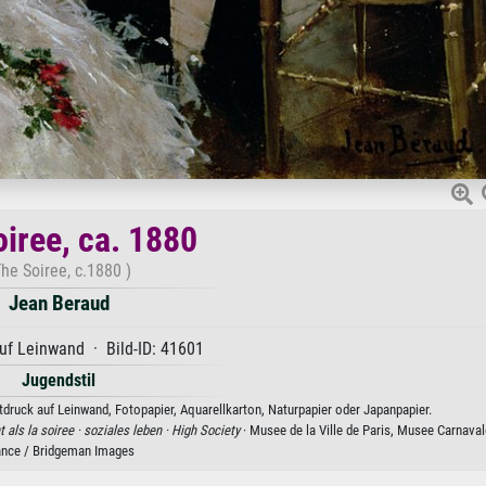
oiree, ca. 1880
The Soiree, c.1880 )
Jean Beraud
uf Leinwand · Bild-ID: 41601
Jugendstil
tdruck auf Leinwand, Fotopapier, Aquarellkarton, Naturpapier oder Japanpapier.
 als la soiree ·
soziales leben ·
High Society
· Musee de la Ville de Paris, Musee Carnavale
ance / Bridgeman Images