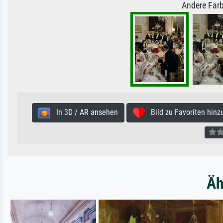
Andere Farb
In 3D / AR ansehen
Bild zu Favoriten hinz
Äh