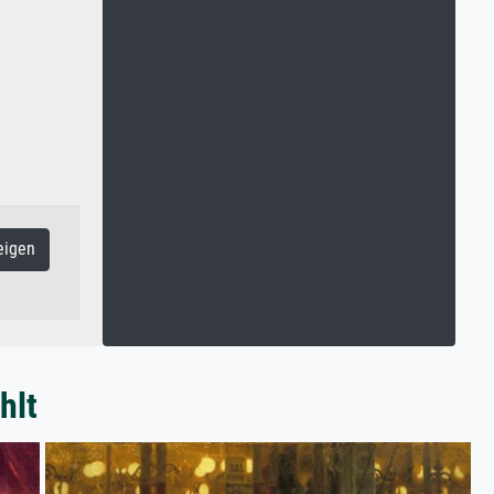
eigen
hlt