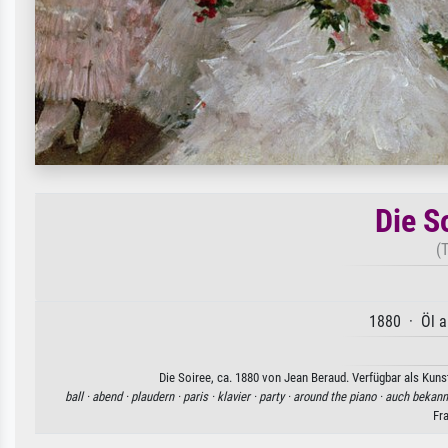
Die S
(
1880 · Öl a
Die Soiree, ca. 1880 von Jean Beraud. Verfügbar als Kuns
ball ·
abend ·
plaudern ·
paris ·
klavier ·
party ·
around the piano ·
auch bekannt
Fr