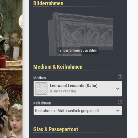
Bilderrahmen
Medium & Keilrahmen
Medium
Leinwand Leonardo (Satin)
(Canvas Venezia)
Keilrahmen
Keilrahmen - Motiv seitlich gespiegelt
Glas & Passepartout