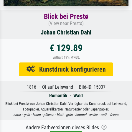
Blick bei Prestø
(View near Prestø)
Johan Christian Dahl
€ 129.89
Enthält 19% MwSt.
Kunstdruck konfigurieren
1816 · Öl auf Leinwand · Bild-ID: 15037
Romantik
·
Wald
Blick bei Prestø von Johan Christian Dahl. Verfügbar als Kunstdruck auf Leinwand,
Fotopapier, Aquarellkarton, Naturpapier oder Japanpapier.
natur ·
gelb ·
baum ·
pflanze ·
blatt ·
grün ·
himmel ·
wolke ·
weiß ·
felsen
Andere Farbversionen dieses Bildes