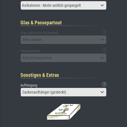
Keilrahmen - Motiv seitlich gespiegelt
Glas & Passepartout
Glas (inklusive Rückwand)
Bitte wählen
Passepartout
Kein Passepartout
Sonstiges & Extras
Aufhängung
Zackenaufhänger (gesteckt)