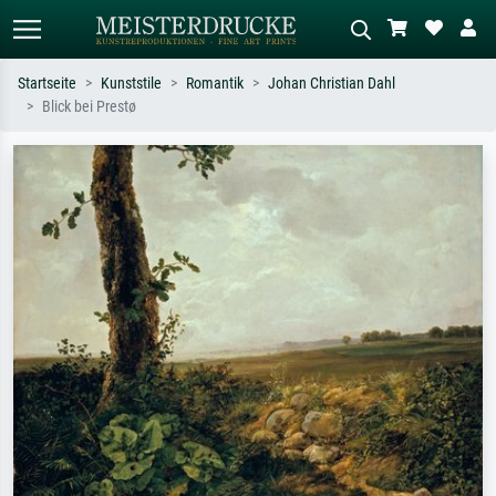
Startseite
Kunststile
Romantik
Johan Christian Dahl
Blick bei Prestø
Standardsuche
KI-Bildersuche
Suchen Sie nach Künstlern, Werktiteln
Beschreiben Sie die Szene – z.B. Grüne
oder Stilen – z.B. Monet,
Wiese, Abstrakt mit viel Rot, Dunkles
Sternennacht, Impressionismus, Welle
Ölgemälde, Stehender Akt neben einem
Hokusai, Akt.
Baum.