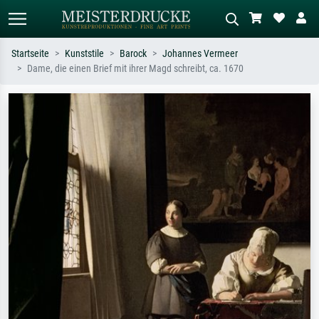
Startseite
Kunststile
Barock
Johannes Vermeer
Dame, die einen Brief mit ihrer Magd schreibt, ca. 1670
Standardsuche
KI-Bildersuche
Suchen Sie nach Künstlern, Werktiteln
Beschreiben Sie die Szene – z.B. Grüne
oder Stilen – z.B. Monet,
Wiese, Abstrakt mit viel Rot, Dunkles
Sternennacht, Impressionismus, Welle
Ölgemälde, Stehender Akt neben einem
Hokusai, Akt.
Baum.