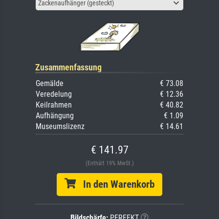
Zackenaufhänger (gesteckt)
Zusammenfassung
Gemälde
€ 73.08
Veredelung
€ 12.36
Keilrahmen
€ 40.82
Aufhängung
€ 1.09
Museumslizenz
€ 14.61
€ 141.97
(Enthält 19% MwSt.)
In den Warenkorb
Bildschärfe:
PERFEKT