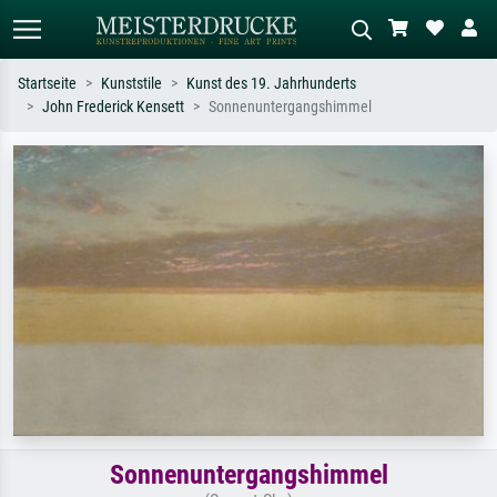
Startseite
Kunststile
Kunst des 19. Jahrhunderts
John Frederick Kensett
Sonnenuntergangshimmel
Standardsuche
KI-Bildersuche
Suchen Sie nach Künstlern, Werktiteln
Beschreiben Sie die Szene – z.B. Grüne
oder Stilen – z.B. Monet,
Wiese, Abstrakt mit viel Rot, Dunkles
Sternennacht, Impressionismus, Welle
Ölgemälde, Stehender Akt neben einem
Hokusai, Akt.
Baum.
Sonnenuntergangshimmel