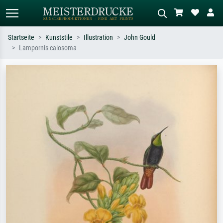
Startseite
Kunststile
Illustration
John Gould
Lampornis calosoma
Standardsuche
KI-Bildersuche
Suchen Sie nach Künstlern, Werktiteln
Beschreiben Sie die Szene – z.B. Grüne
oder Stilen – z.B. Monet,
Wiese, Abstrakt mit viel Rot, Dunkles
Sternennacht, Impressionismus, Welle
Ölgemälde, Stehender Akt neben einem
Hokusai, Akt.
Baum.