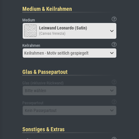
Medium & Keilrahmen
Medium
Leinwand Leonardo (Satin)
(Canvas Venezia)
Keilrahmen
Keilrahmen - Motiv seitlich gespiegelt
Glas & Passepartout
Glas (inklusive Rückwand)
Bitte wählen
Passepartout
Kein Passepartout
Sonstiges & Extras