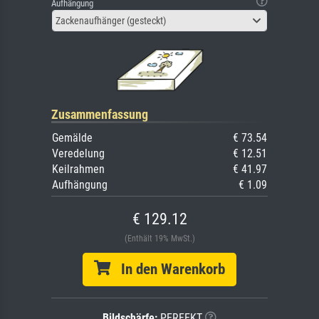
Aufhängung
Zackenaufhänger (gesteckt)
Zusammenfassung
Gemälde
€ 73.54
Veredelung
€ 12.51
Keilrahmen
€ 41.97
Aufhängung
€ 1.09
€ 129.12
(Enthält 19% MwSt.)
In den Warenkorb
Bildschärfe:
PERFEKT