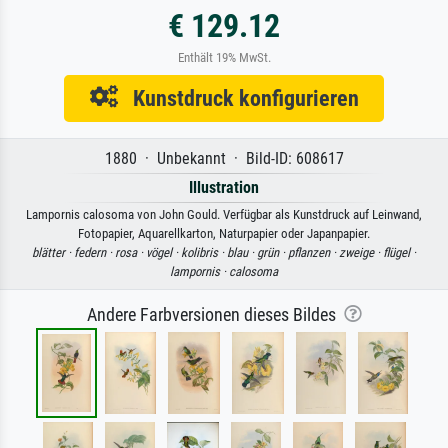
€ 129.12
Enthält 19% MwSt.
Kunstdruck konfigurieren
1880 · Unbekannt · Bild-ID: 608617
Illustration
Lampornis calosoma von John Gould. Verfügbar als Kunstdruck auf Leinwand,
Fotopapier, Aquarellkarton, Naturpapier oder Japanpapier.
blätter ·
federn ·
rosa ·
vögel ·
kolibris ·
blau ·
grün ·
pflanzen ·
zweige ·
flügel ·
lampornis ·
calosoma
Andere Farbversionen dieses Bildes