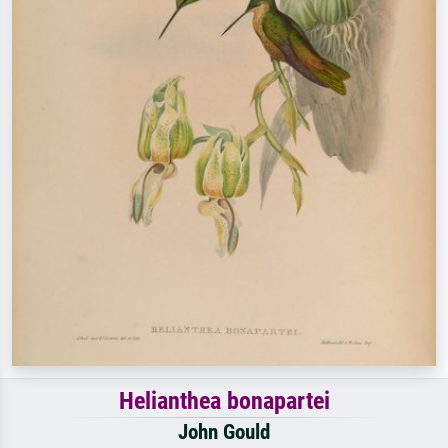
Helianthea bonapartei
John Gould