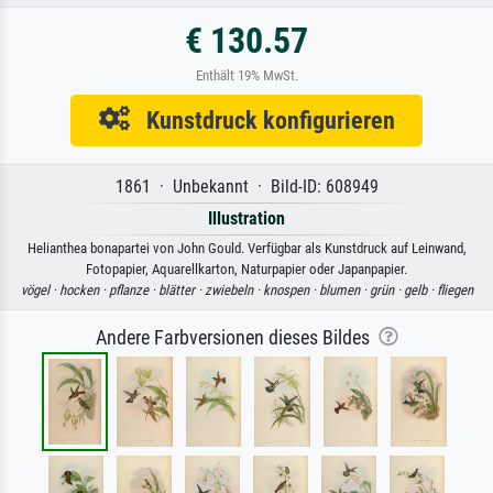
€ 130.57
Enthält 19% MwSt.
Kunstdruck konfigurieren
1861 · Unbekannt · Bild-ID: 608949
Illustration
Helianthea bonapartei von John Gould. Verfügbar als Kunstdruck auf Leinwand,
Fotopapier, Aquarellkarton, Naturpapier oder Japanpapier.
vögel ·
hocken ·
pflanze ·
blätter ·
zwiebeln ·
knospen ·
blumen ·
grün ·
gelb ·
fliegen
Andere Farbversionen dieses Bildes