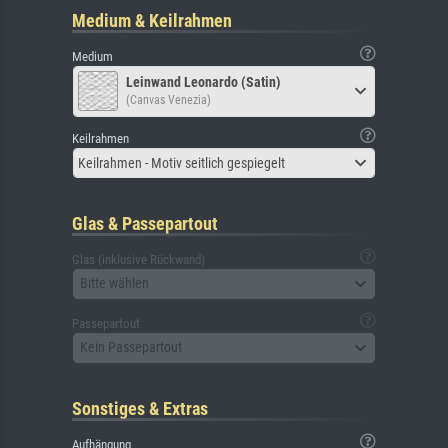
Medium & Keilrahmen
Medium
Leinwand Leonardo (Satin)
(Canvas Venezia)
Keilrahmen
Keilrahmen - Motiv seitlich gespiegelt
Glas & Passepartout
Glas (inklusive Rückwand)
Bitte wählen
Passepartout
Kein Passepartout
Sonstiges & Extras
Aufhängung