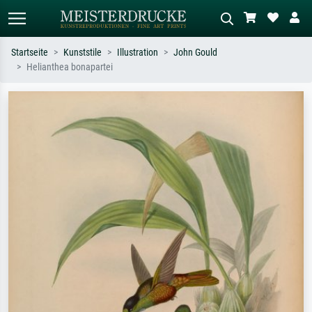
Startseite
Kunststile
Illustration
John Gould
Helianthea bonapartei
Standardsuche
KI-Bildersuche
Suchen Sie nach Künstlern, Werktiteln
Beschreiben Sie die Szene – z.B. Grüne
oder Stilen – z.B. Monet,
Wiese, Abstrakt mit viel Rot, Dunkles
Sternennacht, Impressionismus, Welle
Ölgemälde, Stehender Akt neben einem
Hokusai, Akt.
Baum.