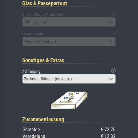
Glas & Passepartout
Glas (inklusive Rückwand)
Bitte wählen
Passepartout
Kein Passepartout
Sonstiges & Extras
Aufhängung
Zackenaufhänger (gesteckt)
Zusammenfassung
Gemälde
€ 72.76
Veredelung
€ 12.32