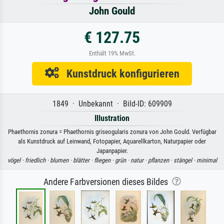
John Gould
€ 127.75
Enthält 19% MwSt.
Kunstdruck konfigurieren
1849 · Unbekannt · Bild-ID: 609909
Illustration
Phaethornis zonura = Phaethornis griseogularis zonura von John Gould. Verfügbar
als Kunstdruck auf Leinwand, Fotopapier, Aquarellkarton, Naturpapier oder
Japanpapier.
vögel ·
friedlich ·
blumen ·
blätter ·
fliegen ·
grün ·
natur ·
pflanzen ·
stängel ·
minimal
Andere Farbversionen dieses Bildes