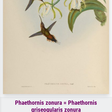
Phaethornis zonura = Phaethornis
griseogularis zonura