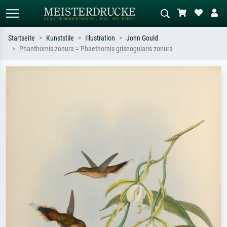
Startseite
Kunststile
Illustration
John Gould
Phaethornis zonura = Phaethornis griseogularis zonura
Standardsuche
KI-Bildersuche
Suchen Sie nach Künstlern, Werktiteln
Beschreiben Sie die Szene – z.B. Grüne
oder Stilen – z.B. Monet,
Wiese, Abstrakt mit viel Rot, Dunkles
Sternennacht, Impressionismus, Welle
Ölgemälde, Stehender Akt neben einem
Hokusai, Akt.
Baum.