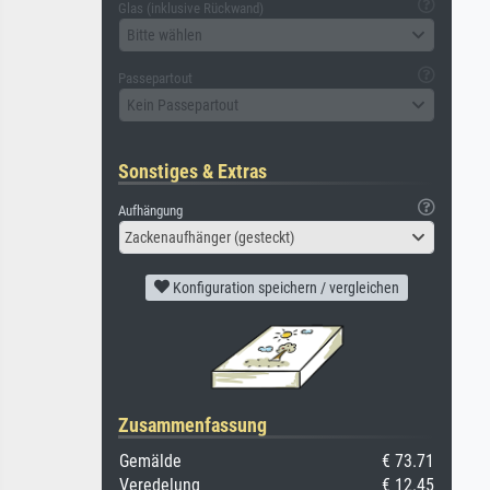
Glas (inklusive Rückwand)
Bitte wählen
Passepartout
Kein Passepartout
Sonstiges & Extras
Aufhängung
Zackenaufhänger (gesteckt)
Konfiguration speichern / vergleichen
Zusammenfassung
Gemälde
€ 73.71
Veredelung
€ 12.45