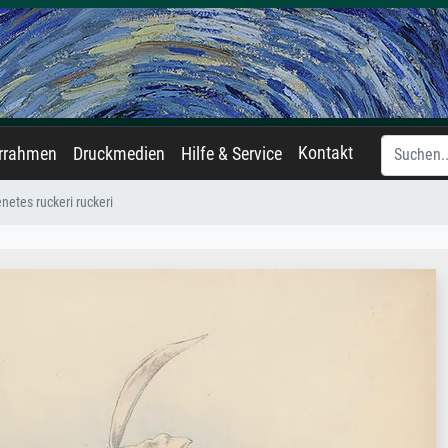
Kontakt
errahmen
Druckmedien
Hilfe & Service
enetes ruckeri ruckeri