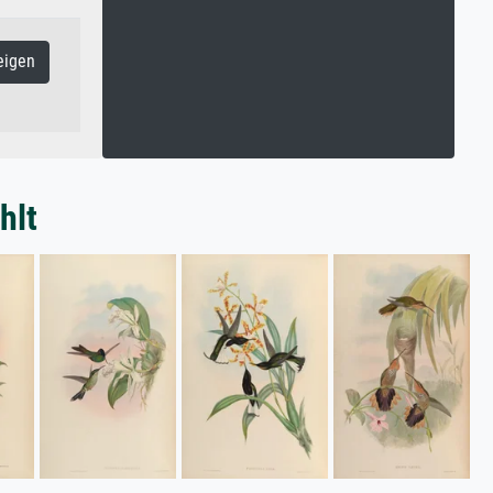
eigen
hlt