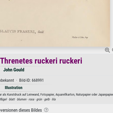
 Threnetes ruckeri ruckeri
John Gould
bekannt · Bild-ID: 668991
Illustration
ar als Kunstdruck auf Leinwand, Fotopapier, Aquarellkarton, Naturpapier oder Japanpapier
flügel ·
blatt ·
blumen ·
rosa ·
grün ·
gelb ·
lila
versionen dieses Bildes