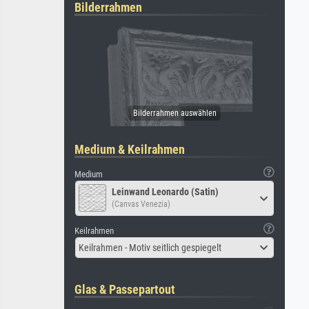
Bilderrahmen
Medium & Keilrahmen
Medium
Leinwand Leonardo (Satin)
(Canvas Venezia)
Keilrahmen
Keilrahmen - Motiv seitlich gespiegelt
Glas & Passepartout