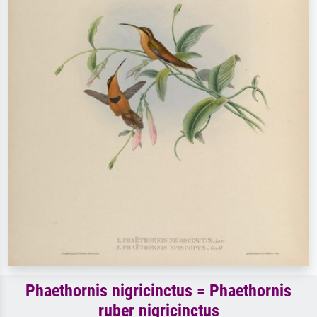
Phaethornis nigricinctus = Phaethornis
ruber nigricinctus