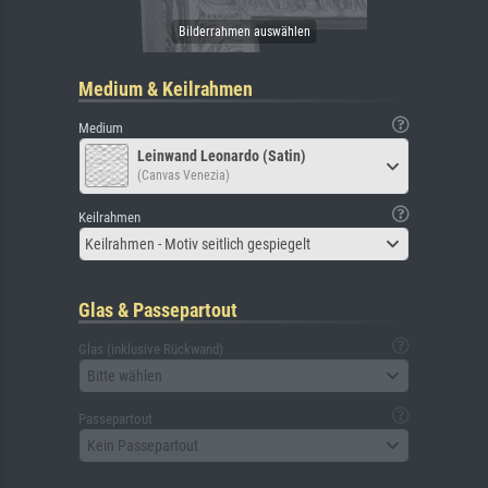
Medium & Keilrahmen
Medium
Leinwand Leonardo (Satin)
(Canvas Venezia)
Keilrahmen
Keilrahmen - Motiv seitlich gespiegelt
Glas & Passepartout
Glas (inklusive Rückwand)
Bitte wählen
Passepartout
Kein Passepartout