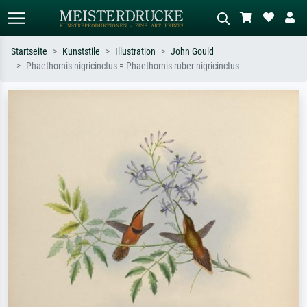
Startseite
Kunststile
Illustration
John Gould
Phaethornis nigricinctus = Phaethornis ruber nigricinctus
Standardsuche
KI-Bildersuche
Suchen Sie nach Künstlern, Werktiteln
Beschreiben Sie die Szene – z.B. Grüne
oder Stilen – z.B. Monet,
Wiese, Abstrakt mit viel Rot, Dunkles
Sternennacht, Impressionismus, Welle
Ölgemälde, Stehender Akt neben einem
Hokusai, Akt.
Baum.