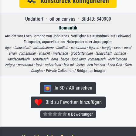
Kunstdruck konfigurieren
Undatiert · oil on canvas · Bild-ID: 840909
Romantik
Ansicht von Loch Lomond von John Knox. Verfügbar als Kunstdruck auf Leinwand,
Fotopapier, Aquarellkarton, Naturpapier oder Japanpapier.
figur ·
landschaft ·
luftaufnahme ·
ländlich ·
panorama ·
figuren ·
bergig ·
seen ·
insel
arran ·
romantiker ·
ansicht ·
malerisch ·
großbritannien ·
landschaft ·
britisch ·
landschaftlich ·
schottisch ·
berg ·
berge ·
loch lang ·
romantisch ·
loch lomond ·
zeigen ·
panorama ·
loch ·
schottland ·
ben lui ·
lochs ·
ben lomond ·
Loch Goil ·
Glen
Douglas
· Private Collection / Bridgeman Images
In 3D / AR ansehen
Bild zu Favoriten hinzufügen
0 Bewertungen