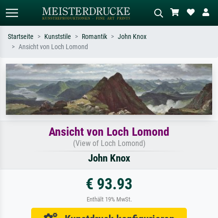
Startseite
Kunststile
Romantik
John Knox
Ansicht von Loch Lomond
Standardsuche
KI-Bildersuche
Suchen Sie nach Künstlern, Werktiteln
Beschreiben Sie die Szene – z.B. Grüne
oder Stilen – z.B. Monet,
Wiese, Abstrakt mit viel Rot, Dunkles
Sternennacht, Impressionismus, Welle
Ölgemälde, Stehender Akt neben einem
Hokusai, Akt.
Baum.
Ansicht von Loch Lomond
(View of Loch Lomond)
John Knox
€ 93.93
Enthält 19% MwSt.