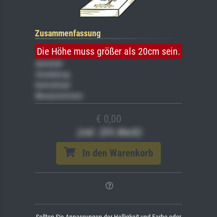
Zusammenfassung
Die Höhe muss größer als 20cm sein.
Gemälde
Veredelung
Keilrahmen
Museumslizenz
€ 0,00
(inkl. 20% MwSt)
In den Warenkorb