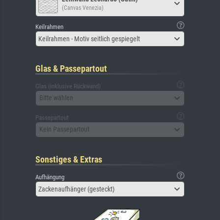
(Canvas Venezia)
Keilrahmen
Keilrahmen - Motiv seitlich gespiegelt
Glas & Passepartout
Glas (inklusive Rückwand)
Bitte wählen
Passepartout
Kein Passepartout
Sonstiges & Extras
Aufhängung
Zackenaufhänger (gesteckt)