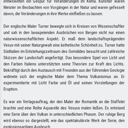
entwickelten ein Gespür für Veränderungen im Klima. Künstler waren
Meister im Beobachten von Vorgängen in der Natur und waren gefesselt
davon, die Veränderungen in ihre Werke einfließen zu lassen.
Der englische Maler Turner bewegte sich in Kreisen von Wissenschaftler
und sah in den lavaspeienden Ausbrüchen von Bergen nicht nur einen
naturwissenschaftlichen Aspekt. Er maß dem landschaftsprägenden
Vesuv mit seiner Naturgewalt eine ästhetische Schönheit zu. Turner hatte
Süditalien im Entstehungszeitraum des Gemäldes besucht und zahlreiche
Skizzen der Landschaft angefertigt. Das besondere Spiel von Licht und
den Farben Italiens unterstützten seine Theorien zur Kraft des Lichts.
Bekräftigt durch den Austausch mit Freunden aus der führenden Geologie
widmete sich der englische Maler dem Thema Vulkanismus an. Er
experimentierte mit Licht Farbe und Öl und seinen Vorstellungen der
Eruption.
Es war ein Verlagsauftrag, der den Maler der Romantik an die Staffelei
brachte und eine Reihe Aquarelle des Vesuvs malen ließen. Es entstand
eine Serie über den Vulkan in unterschiedlichen Phasen. Der ruhige Berg
wird ebenso so dargestellt, wie das spektakulärste Werk der Serie, den
explosionsartigen Ausbruch.