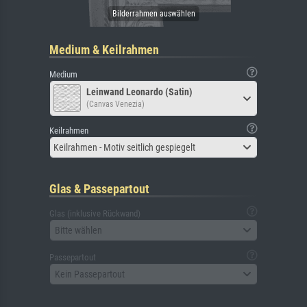
Medium & Keilrahmen
Medium
Leinwand Leonardo (Satin)
(Canvas Venezia)
Keilrahmen
Keilrahmen - Motiv seitlich gespiegelt
Glas & Passepartout
Glas (inklusive Rückwand)
Bitte wählen
Passepartout
Kein Passepartout