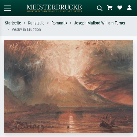
Startseite
Kunststile
Romantik
Joseph Mallord William Turner
Vesuv in Eruption
Standardsuche
KI-Bildersuche
Suchen Sie nach Künstlern, Werktiteln
Beschreiben Sie die Szene – z.B. Grüne
oder Stilen – z.B. Monet,
Wiese, Abstrakt mit viel Rot, Dunkles
Sternennacht, Impressionismus, Welle
Ölgemälde, Stehender Akt neben einem
Hokusai, Akt.
Baum.