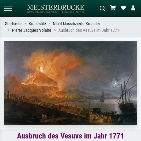
Startseite
Kunststile
Nicht klassifizierte Künstler
Pierre Jacques Volaire
Ausbruch des Vesuvs im Jahr 1771
Standardsuche
KI-Bildersuche
Suchen Sie nach Künstlern, Werktiteln
Beschreiben Sie die Szene – z.B. Grüne
oder Stilen – z.B. Monet,
Wiese, Abstrakt mit viel Rot, Dunkles
Sternennacht, Impressionismus, Welle
Ölgemälde, Stehender Akt neben einem
Hokusai, Akt.
Baum.
Ausbruch des Vesuvs im Jahr 1771