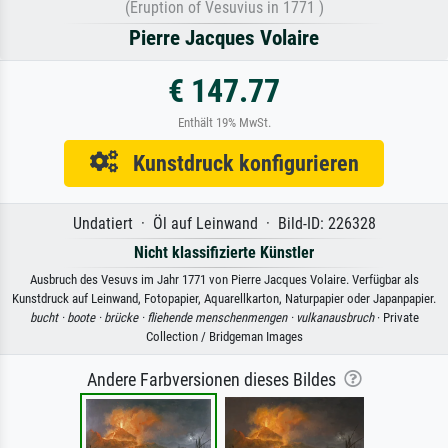
(Eruption of Vesuvius in 1771 )
Pierre Jacques Volaire
€ 147.77
Enthält 19% MwSt.
Kunstdruck konfigurieren
Undatiert · Öl auf Leinwand · Bild-ID: 226328
Nicht klassifizierte Künstler
Ausbruch des Vesuvs im Jahr 1771 von Pierre Jacques Volaire. Verfügbar als
Kunstdruck auf Leinwand, Fotopapier, Aquarellkarton, Naturpapier oder Japanpapier.
bucht ·
boote ·
brücke ·
fliehende menschenmengen ·
vulkanausbruch
· Private
Collection / Bridgeman Images
Andere Farbversionen dieses Bildes