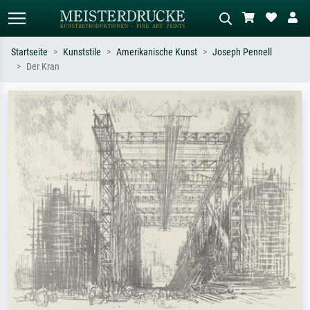
Startseite
Kunststile
Amerikanische Kunst
Joseph Pennell
Der Kran
Standardsuche
KI-Bildersuche
Suchen Sie nach Künstlern, Werktiteln
Beschreiben Sie die Szene – z.B. Grüne
oder Stilen – z.B. Monet,
Wiese, Abstrakt mit viel Rot, Dunkles
Sternennacht, Impressionismus, Welle
Ölgemälde, Stehender Akt neben einem
Hokusai, Akt.
Baum.