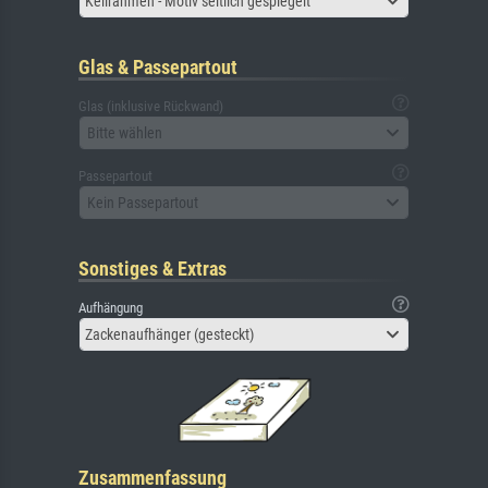
Keilrahmen - Motiv seitlich gespiegelt
Glas & Passepartout
Glas (inklusive Rückwand)
Bitte wählen
Passepartout
Kein Passepartout
Sonstiges & Extras
Aufhängung
Zackenaufhänger (gesteckt)
Zusammenfassung