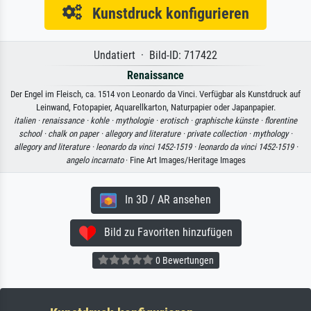
Kunstdruck konfigurieren
Undatiert · Bild-ID: 717422
Renaissance
Der Engel im Fleisch, ca. 1514 von Leonardo da Vinci. Verfügbar als Kunstdruck auf
Leinwand, Fotopapier, Aquarellkarton, Naturpapier oder Japanpapier.
italien ·
renaissance ·
kohle ·
mythologie ·
erotisch ·
graphische künste ·
florentine
school ·
chalk on paper ·
allegory and literature ·
private collection ·
mythology ·
allegory and literature ·
leonardo da vinci 1452-1519 ·
leonardo da vinci 1452-1519 ·
angelo incarnato
· Fine Art Images/Heritage Images
In 3D / AR ansehen
Bild zu Favoriten hinzufügen
0 Bewertungen