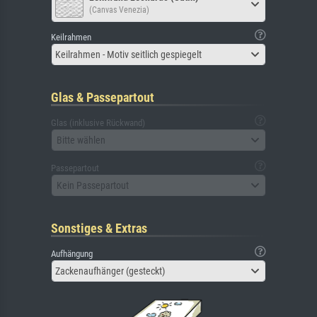
(Canvas Venezia)
Keilrahmen
Keilrahmen - Motiv seitlich gespiegelt
Glas & Passepartout
Glas (inklusive Rückwand)
Bitte wählen
Passepartout
Kein Passepartout
Sonstiges & Extras
Aufhängung
Zackenaufhänger (gesteckt)