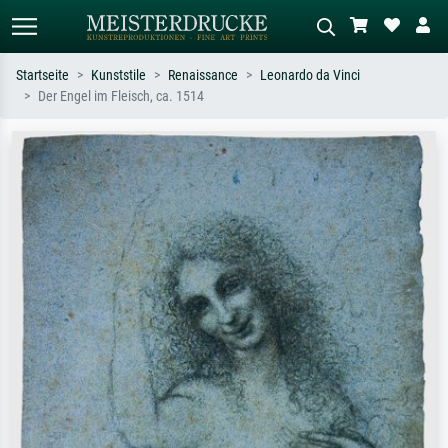
Startseite
Kunststile
Renaissance
Leonardo da Vinci
Der Engel im Fleisch, ca. 1514
Standardsuche
KI-Bildersuche
Suchen Sie nach Künstlern, Werktiteln
Beschreiben Sie die Szene – z.B. Grüne
oder Stilen – z.B. Monet,
Wiese, Abstrakt mit viel Rot, Dunkles
Sternennacht, Impressionismus, Welle
Ölgemälde, Stehender Akt neben einem
Hokusai, Akt.
Baum.