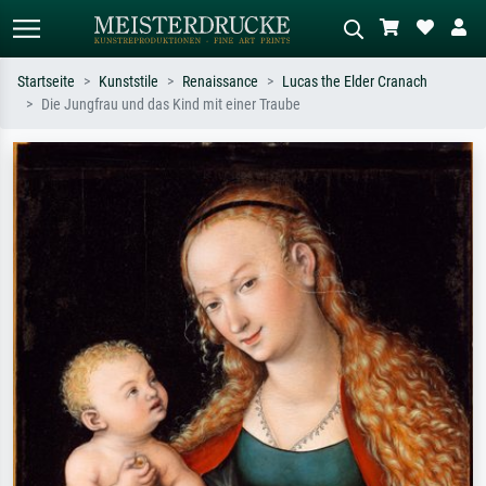
Startseite
Kunststile
Renaissance
Lucas the Elder Cranach
Die Jungfrau und das Kind mit einer Traube
Standardsuche
KI-Bildersuche
Suchen Sie nach Künstlern, Werktiteln
Beschreiben Sie die Szene – z.B. Grüne
oder Stilen – z.B. Monet,
Wiese, Abstrakt mit viel Rot, Dunkles
Sternennacht, Impressionismus, Welle
Ölgemälde, Stehender Akt neben einem
Hokusai, Akt.
Baum.