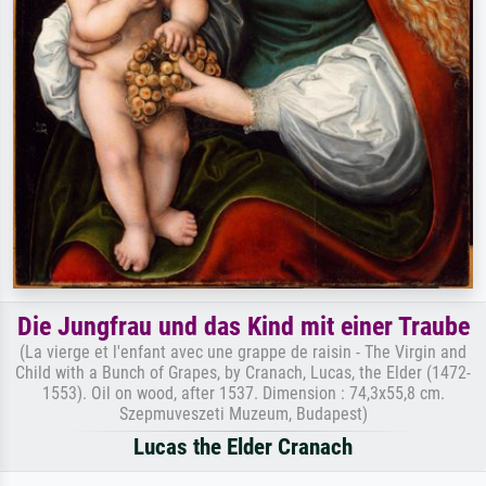
Die Jungfrau und das Kind mit einer Traube
(La vierge et l'enfant avec une grappe de raisin - The Virgin and
Child with a Bunch of Grapes, by Cranach, Lucas, the Elder (1472-
1553). Oil on wood, after 1537. Dimension : 74,3x55,8 cm.
Szepmuveszeti Muzeum, Budapest)
Lucas the Elder Cranach