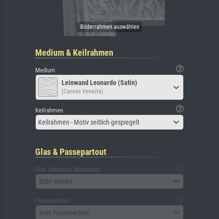
Medium & Keilrahmen
Medium
Leinwand Leonardo (Satin)
(Canvas Venezia)
Keilrahmen
Keilrahmen - Motiv seitlich gespiegelt
Glas & Passepartout
Glas (inklusive Rückwand)
Bitte wählen
Passepartout
Kein Passepartout