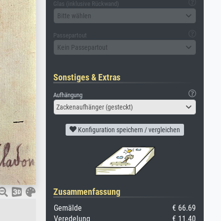
Glas (inklusive Rückwand)
Bitte wählen
Passepartout
Kein Passepartout
Sonstiges & Extras
Aufhängung
Zackenaufhänger (gesteckt)
Konfiguration speichern / vergleichen
Zusammenfassung
Gemälde
€ 66.69
Veredelung
€ 11.40