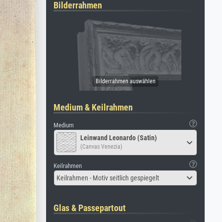
Bilderrahmen
Medium & Keilrahmen
Medium
Leinwand Leonardo (Satin)
(Canvas Venezia)
Keilrahmen
Keilrahmen - Motiv seitlich gespiegelt
Glas & Passepartout