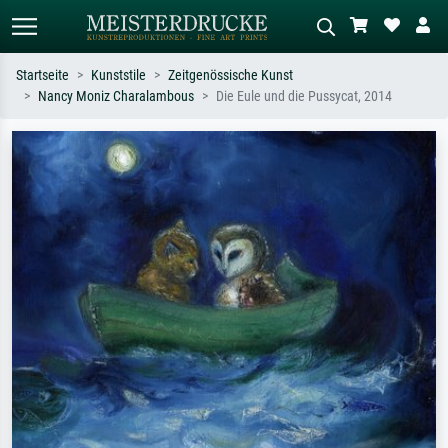
Startseite
Kunststile
Zeitgenössische Kunst
Nancy Moniz Charalambous
Die Eule und die Pussycat, 2014
Standardsuche
KI-Bildersuche
Suchen Sie nach Künstlern, Werktiteln
Beschreiben Sie die Szene – z.B. Grüne
oder Stilen – z.B. Monet,
Wiese, Abstrakt mit viel Rot, Dunkles
Sternennacht, Impressionismus, Welle
Ölgemälde, Stehender Akt neben einem
Hokusai, Akt.
Baum.