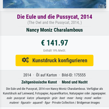
Die Eule und die Pussycat, 2014
(The Owl and the Pussycat, 2014, )
Nancy Moniz Charalambous
€ 141.97
Enthält 19% MwSt.
Kunstdruck konfigurieren
2014 · Öl auf Karton · Bild-ID: 175555
Zeitgenössische Kunst
·
Mond und Nacht
Die Eule und die Pussycat, 2014 von Nancy Moniz Charalambous. Verfügbar als
Kunstdruck auf Leinwand, Fotopapier, Aquarellkarton, Naturpapier oder Japanpapier.
eule ·
pussycat ·
katze ·
pfauengrün ·
grün ·
boot ·
meer ·
honig ·
mond ·
wellen ·
malerei ·
figurativ ·
aquarell ·
figur
· Private Collection / Bridgeman Images