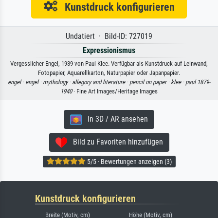
Kunstdruck konfigurieren
Undatiert · Bild-ID: 727019
Expressionismus
Vergesslicher Engel, 1939 von Paul Klee. Verfügbar als Kunstdruck auf Leinwand,
Fotopapier, Aquarellkarton, Naturpapier oder Japanpapier.
engel ·
engel ·
mythology ·
allegory and literature ·
pencil on paper ·
klee ·
paul 1879-
1940
· Fine Art Images/Heritage Images
In 3D / AR ansehen
Bild zu Favoriten hinzufügen
5/5 · Bewertungen anzeigen (3)
Kunstdruck konfigurieren
Breite (Motiv, cm)
Höhe (Motiv, cm)