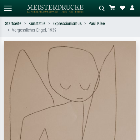
Startseite
Kunststile
Expressionismus
Paul Klee
Vergesslicher Engel, 1939
Standardsuche
KI-Bildersuche
Suchen Sie nach Künstlern, Werktiteln
Beschreiben Sie die Szene – z.B. Grüne
oder Stilen – z.B. Monet,
Wiese, Abstrakt mit viel Rot, Dunkles
Sternennacht, Impressionismus, Welle
Ölgemälde, Stehender Akt neben einem
Hokusai, Akt.
Baum.