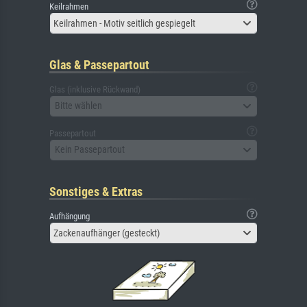
Keilrahmen
Keilrahmen - Motiv seitlich gespiegelt
Glas & Passepartout
Glas (inklusive Rückwand)
Bitte wählen
Passepartout
Kein Passepartout
Sonstiges & Extras
Aufhängung
Zackenaufhänger (gesteckt)