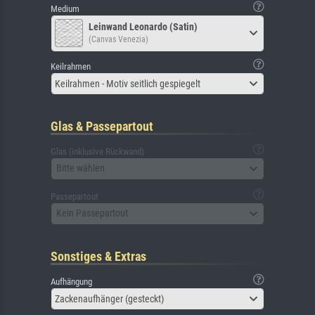
Medium
Leinwand Leonardo (Satin)
(Canvas Venezia)
Keilrahmen
Keilrahmen - Motiv seitlich gespiegelt
Glas & Passepartout
Glas (inklusive Rückwand)
Bitte wählen
Passepartout
Kein Passepartout
Sonstiges & Extras
Aufhängung
Zackenaufhänger (gesteckt)