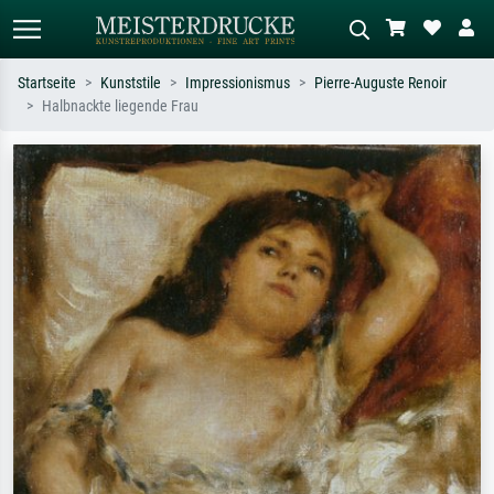
Startseite
Kunststile
Impressionismus
Pierre-Auguste Renoir
Halbnackte liegende Frau
Standardsuche
KI-Bildersuche
Suchen Sie nach Künstlern, Werktiteln
Beschreiben Sie die Szene – z.B. Grüne
oder Stilen – z.B. Monet,
Wiese, Abstrakt mit viel Rot, Dunkles
Sternennacht, Impressionismus, Welle
Ölgemälde, Stehender Akt neben einem
Hokusai, Akt.
Baum.