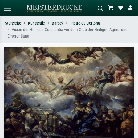
Startseite
Kunststile
Barock
Pietro da Cortona
Vision der Heiligen Constantia vor dem Grab der Heiligen Agnes und
Standardsuche
KI-Bildersuche
Emerentiana
Suchen Sie nach Künstlern, Werktiteln
Beschreiben Sie die Szene – z.B. Grüne
oder Stilen – z.B. Monet,
Wiese, Abstrakt mit viel Rot, Dunkles
Sternennacht, Impressionismus, Welle
Ölgemälde, Stehender Akt neben einem
Hokusai, Akt.
Baum.