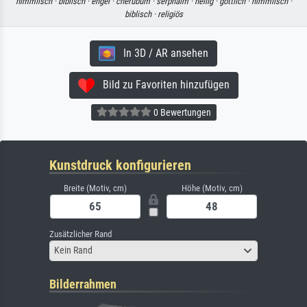
himmlisch ·
biblisch ·
engel ·
cherubum ·
serphaim ·
heilig ·
göttlich ·
himmlisch ·
biblisch ·
religiös
In 3D / AR ansehen
Bild zu Favoriten hinzufügen
0 Bewertungen
Kunstdruck konfigurieren
Breite (Motiv, cm)
Höhe (Motiv, cm)
Zusätzlicher Rand
Kein Rand
Bilderrahmen