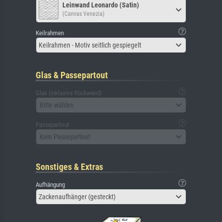
Leinwand Leonardo (Satin)
(Canvas Venezia)
Keilrahmen
Keilrahmen - Motiv seitlich gespiegelt
Glas & Passepartout
Glas (inklusive Rückwand)
Bitte wählen
Passepartout
Kein Passepartout
Sonstiges & Extras
Aufhängung
Zackenaufhänger (gesteckt)