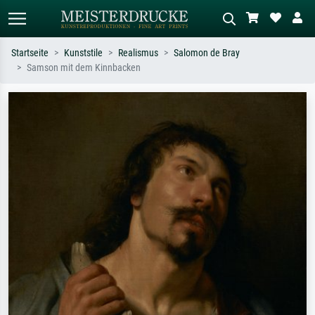
Startseite
Kunststile
Realismus
Salomon de Bray
Samson mit dem Kinnbacken
Standardsuche
KI-Bildersuche
Suchen Sie nach Künstlern, Werktiteln
Beschreiben Sie die Szene – z.B. Grüne
oder Stilen – z.B. Monet,
Wiese, Abstrakt mit viel Rot, Dunkles
Sternennacht, Impressionismus, Welle
Ölgemälde, Stehender Akt neben einem
Hokusai, Akt.
Baum.