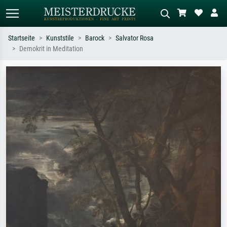
Startseite
Kunststile
Barock
Salvator Rosa
Demokrit in Meditation
Standardsuche
KI-Bildersuche
Suchen Sie nach Künstlern, Werktiteln
Beschreiben Sie die Szene – z.B. Grüne
oder Stilen – z.B. Monet,
Wiese, Abstrakt mit viel Rot, Dunkles
Sternennacht, Impressionismus, Welle
Ölgemälde, Stehender Akt neben einem
Hokusai, Akt.
Baum.