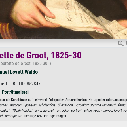
ette de Groot, 1825-30
ourette de Groot, 1825-30. )
uel Lovett Waldo
iert · Bild-ID: 852847
Porträtmalerei
ar als Kunstdruck auf Leinwand, Fotopapier, Aquarellkarton, Naturpapier oder Japanpapi
stabe ·
museum ·
position ·
jahrhundert ·
öl anstrich ·
vereinigte staaten von ameri ·
farbe 
hundert ·
19.jahrhundert ·
amerikanisch ·
amerika ·
portrait ·
oil on wood ·
samuel lovett wa
od ·
heritage art
· Heritage Art/Heritage Images