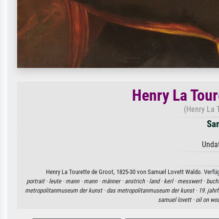
Henry La Tour
(Henry La T
Sam
Undat
Henry La Tourette de Groot, 1825-30 von Samuel Lovett Waldo. Verfügb
portrait ·
leute ·
mann ·
mann ·
männer ·
anstrich ·
land ·
kerl ·
messwert ·
buch
metropolitanmuseum der kunst ·
das metropolitanmuseum der kunst ·
19. jahr
samuel lovett ·
oil on wo