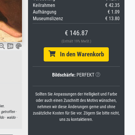
Keilrahmen
€ 42.35
Aufhängung
€ 1.09
Museumslizenz
€ 13.80
€ 146.87
(Enthält 19% MwSt.)
In den Warenkorb
Bildschärfe:
PERFEKT
Sollten Sie Anpassungen der Helligkeit und Farbe
oder auch einen Zuschnitt des Motivs wünschen,
er.
nehmen wir diese Änderungen gerne und ohne
·
getroffen ·
zusätzliche Kosten für Sie vor. Zögern Sie bitte nicht,
ldo ·
waldo ·
uns zu kontaktieren.