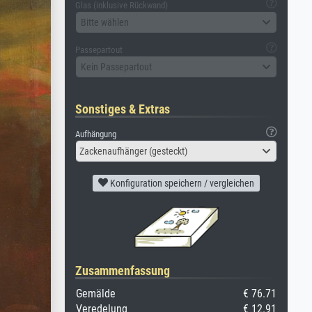
Glas (inklusive Rückwand)
Bitte wählen
Passepartout
Kein Passepartout
Sonstiges & Extras
Aufhängung
Zackenaufhänger (gesteckt)
Konfiguration speichern / vergleichen
Zusammenfassung
Gemälde
€ 76.71
Veredelung
€ 12.91