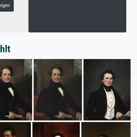
eigen
hlt