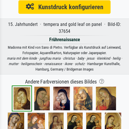
Kunstdruck konfigurieren
15. Jahrhundert · tempera and gold leaf on panel · Bild-ID:
37654
Frührenaissance
Madonna mit Kind von Sano di Pietro. Verfügbar als Kunstdruck auf Leinwand,
Fotopapier, Aquarellkarton, Naturpapier oder Japanpapier.
maria mit dem kinde ·
jungfrau maria ·
christus ·
baby ·
jesus ·
kleinkind ·
heilig ·
mutter ·
heiligenschein ·
renaissance ·
ikone ·
schutz
· Hamburger Kunsthalle,
Hamburg, Germany / Bridgeman Images
Andere Farbversionen dieses Bildes