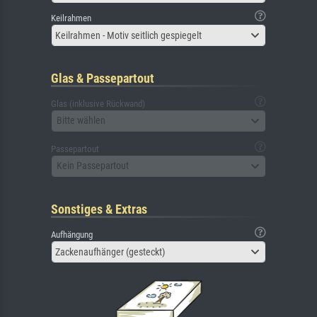
Keilrahmen
Keilrahmen - Motiv seitlich gespiegelt
Glas & Passepartout
Glas (inklusive Rückwand)
Bitte wählen
Passepartout
Kein Passepartout
Sonstiges & Extras
Aufhängung
Zackenaufhänger (gesteckt)