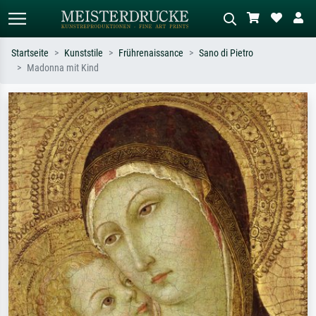
Startseite
Kunststile
Frührenaissance
Sano di Pietro
Madonna mit Kind
Standardsuche
KI-Bildersuche
Suchen Sie nach Künstlern, Werktiteln
Beschreiben Sie die Szene – z.B. Grüne
oder Stilen – z.B. Monet,
Wiese, Abstrakt mit viel Rot, Dunkles
Sternennacht, Impressionismus, Welle
Ölgemälde, Stehender Akt neben einem
Hokusai, Akt.
Baum.