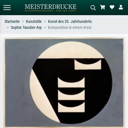
Startseite
Kunststile
Kunst des 20. Jahrhunderts
Sophie Taeuber Arp
Komposition in einem Kreis
Standardsuche
KI-Bildersuche
Suchen Sie nach Künstlern, Werktiteln
Beschreiben Sie die Szene – z.B. Grüne
oder Stilen – z.B. Monet,
Wiese, Abstrakt mit viel Rot, Dunkles
Sternennacht, Impressionismus, Welle
Ölgemälde, Stehender Akt neben einem
Hokusai, Akt.
Baum.