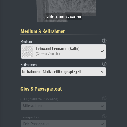
Medium & Keilrahmen
Medium
Leinwand Leonardo (Satin)
(Canvas Venezia)
Keilrahmen
Keilrahmen - Motiv seitlich gespiegelt
Glas & Passepartout
Glas (inklusive Rückwand)
Bitte wählen
Passepartout
Kein Passepartout