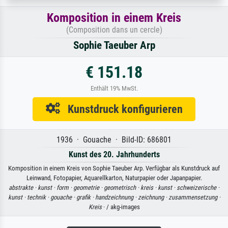
Komposition in einem Kreis
(Composition dans un cercle)
Sophie Taeuber Arp
€ 151.18
Enthält 19% MwSt.
Kunstdruck konfigurieren
1936 · Gouache · Bild-ID: 686801
Kunst des 20. Jahrhunderts
Komposition in einem Kreis von Sophie Taeuber Arp. Verfügbar als Kunstdruck auf
Leinwand, Fotopapier, Aquarellkarton, Naturpapier oder Japanpapier.
abstrakte ·
kunst ·
form ·
geometrie ·
geometrisch ·
kreis ·
kunst ·
schweizerische ·
kunst ·
technik ·
gouache ·
grafik ·
handzeichnung ·
zeichnung ·
zusammensetzung ·
Kreis
· / akg-images