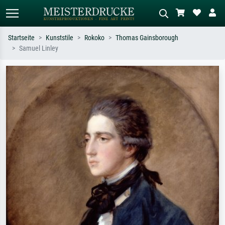
Startseite
Kunststile
Rokoko
Thomas Gainsborough
Samuel Linley
Standardsuche
KI-Bildersuche
Suchen Sie nach Künstlern, Werktiteln
Beschreiben Sie die Szene – z.B. Grüne
oder Stilen – z.B. Monet,
Wiese, Abstrakt mit viel Rot, Dunkles
Sternennacht, Impressionismus, Welle
Ölgemälde, Stehender Akt neben einem
Hokusai, Akt.
Baum.