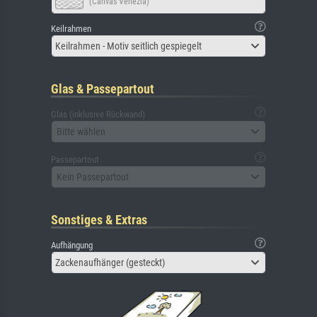
(Canvas Venezia)
Keilrahmen
Keilrahmen - Motiv seitlich gespiegelt
Glas & Passepartout
Glas (inklusive Rückwand)
Bitte wählen
Passepartout
Kein Passepartout
Sonstiges & Extras
Aufhängung
Zackenaufhänger (gesteckt)