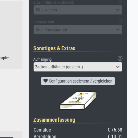
Glas (inklusive Rückwand)
Bitte wählen
Passepartout
Kein Passepartout
Sonstiges & Extras
apier.
Aufhängung
Zackenaufhänger (gesteckt)
Konfiguration speichern / vergleichen
Zusammenfassung
Gemälde
€ 76.68
Veredelung
€ 13.01