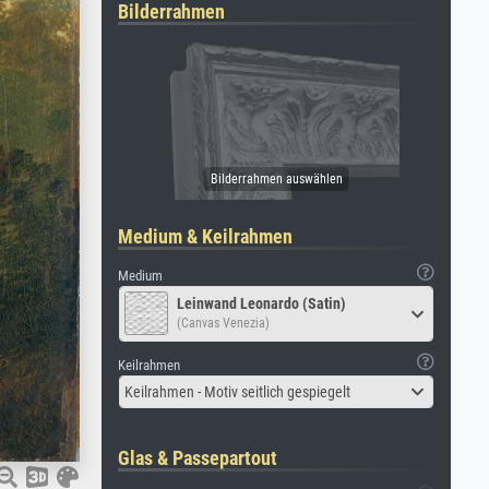
Bilderrahmen
Medium & Keilrahmen
Medium
Leinwand Leonardo (Satin)
(Canvas Venezia)
Keilrahmen
Keilrahmen - Motiv seitlich gespiegelt
Glas & Passepartout