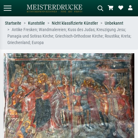
Startseite
Kunststile
Nicht klassifizierte Künstler
Unbekannt
Antike Fresken; Wandmalereien; Kuss des Judas; Kreuzigung Jesu;
Standardsuche
KI-Bildersuche
Panagia und Sotiras Kirche; Griechisch-Orthodoxe Kirche; Roustika; Kreta;
Griechenland; Europa
Suchen Sie nach Künstlern, Werktiteln
Beschreiben Sie die Szene – z.B. Grüne
oder Stilen – z.B. Monet,
Wiese, Abstrakt mit viel Rot, Dunkles
Sternennacht, Impressionismus, Welle
Ölgemälde, Stehender Akt neben einem
Hokusai, Akt.
Baum.