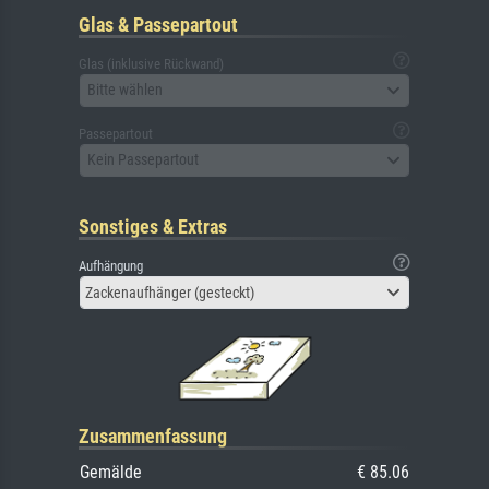
Glas & Passepartout
Glas (inklusive Rückwand)
Bitte wählen
Passepartout
Kein Passepartout
Sonstiges & Extras
Aufhängung
Zackenaufhänger (gesteckt)
Zusammenfassung
Gemälde
€ 85.06