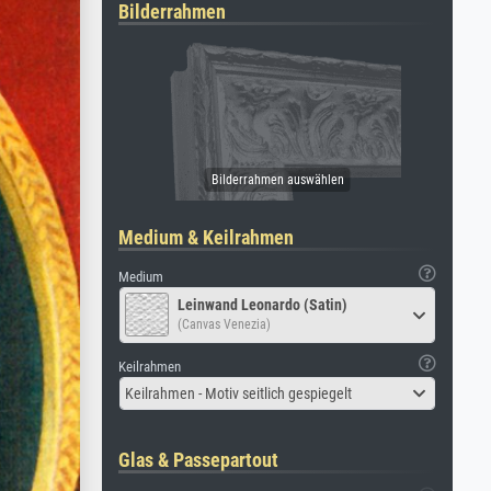
Bilderrahmen
Medium & Keilrahmen
Medium
Leinwand Leonardo (Satin)
(Canvas Venezia)
Keilrahmen
Keilrahmen - Motiv seitlich gespiegelt
Glas & Passepartout