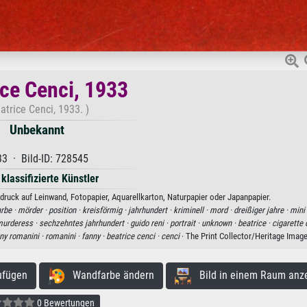
ice Cenci, 1933
atrice Cenci, 1933. )
Unbekannt
3 · Bild-ID: 728545
 klassifizierte Künstler
druck auf Leinwand, Fotopapier, Aquarellkarton, Naturpapier oder Japanpapier.
arbe ·
mörder ·
position ·
kreisförmig ·
jahrhundert ·
kriminell ·
mord ·
dreißiger jahre ·
mini
urderess ·
sechzehntes jahrhundert ·
guido reni ·
portrait ·
unknown ·
beatrice ·
cigarette 
ny romanini ·
romanini ·
fanny ·
beatrice cenci ·
cenci
· The Print Collector/Heritage Imag
ufügen
Wandfarbe ändern
Bild in einem Raum anz
0 Bewertungen