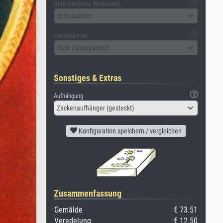
Glas (inklusive Rückwand)
Bitte wählen
Passepartout
Kein Passepartout
Sonstiges & Extras
Aufhängung
Zackenaufhänger (gesteckt)
Konfiguration speichern / vergleichen
Zusammenfassung
Gemälde
€ 73.51
Veredelung
€ 12.50