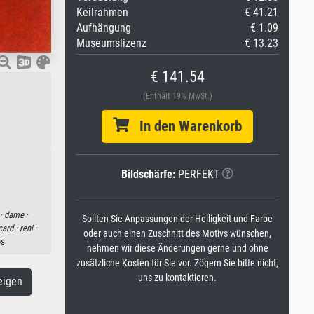
Keilrahmen
€ 41.21
Aufhängung
€ 1.09
Museumslizenz
€ 13.23
€ 141.54
(Enthält 19% MwSt.)
In den Warenkorb
Bildschärfe:
PERFEKT
 ·
dame ·
Sollten Sie Anpassungen der Helligkeit und Farbe
card ·
reni ·
oder auch einen Zuschnitt des Motivs wünschen,
es
nehmen wir diese Änderungen gerne und ohne
zusätzliche Kosten für Sie vor. Zögern Sie bitte nicht,
uns zu kontaktieren.
eigen