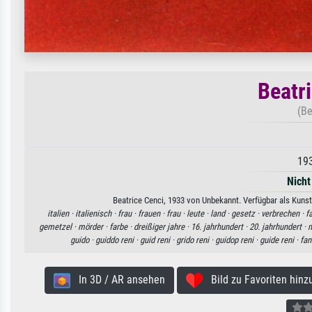
Beatr
(Be
193
Nicht
Beatrice Cenci, 1933 von Unbekannt. Verfügbar als Kunst
italien ·
italienisch ·
frau ·
frauen ·
frau ·
leute ·
land ·
gesetz ·
verbrechen ·
f
gemetzel ·
mörder ·
farbe ·
dreißiger jahre ·
16. jahrhundert ·
20. jahrhundert ·
m
guido ·
guiddo reni ·
guid reni ·
grido reni ·
guidop reni ·
guide reni ·
fan
In 3D / AR ansehen
Bild zu Favoriten hinz