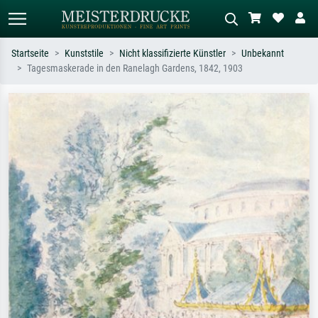
Startseite
Kunststile
Nicht klassifizierte Künstler
Unbekannt
Tagesmaskerade in den Ranelagh Gardens, 1842, 1903
Standardsuche
KI-Bildersuche
Suchen Sie nach Künstlern, Werktiteln
Beschreiben Sie die Szene – z.B. Grüne
oder Stilen – z.B. Monet,
Wiese, Abstrakt mit viel Rot, Dunkles
Sternennacht, Impressionismus, Welle
Ölgemälde, Stehender Akt neben einem
Hokusai, Akt.
Baum.