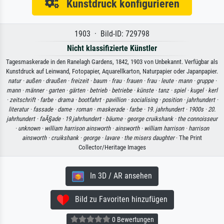
Kunstdruck konfigurieren
1903 · Bild-ID: 729798
Nicht klassifizierte Künstler
Tagesmaskerade in den Ranelagh Gardens, 1842, 1903 von Unbekannt. Verfügbar als
Kunstdruck auf Leinwand, Fotopapier, Aquarellkarton, Naturpapier oder Japanpapier.
natur ·
außen ·
draußen ·
freizeit ·
baum ·
frau ·
frauen ·
frau ·
leute ·
mann ·
gruppe ·
mann ·
männer ·
garten ·
gärten ·
betrieb ·
betriebe ·
künste ·
tanz ·
spiel ·
kugel ·
kerl
·
zeitschrift ·
farbe ·
drama ·
bootfahrt ·
pavillion ·
socialising ·
position ·
jahrhundert ·
literatur ·
fassade ·
dame ·
roman ·
maskerade ·
farbe ·
19. jahrhundert ·
1900s ·
20.
jahrhundert ·
faÃ§ade ·
19.jahrhundert ·
bäume ·
george cruikshank ·
the connoisseur
·
unknown ·
william harrison ainsworth ·
ainsworth ·
william harrison ·
harrison
ainsworth ·
cruikshank ·
george ·
lavare ·
the misers daughter
· The Print
Collector/Heritage Images
In 3D / AR ansehen
Bild zu Favoriten hinzufügen
0 Bewertungen