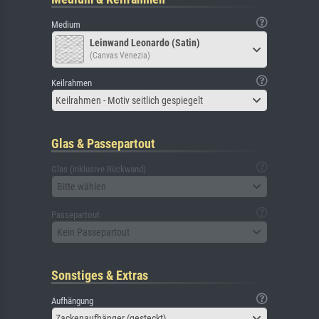
Medium
Leinwand Leonardo (Satin)
(Canvas Venezia)
Keilrahmen
Keilrahmen - Motiv seitlich gespiegelt
Glas & Passepartout
Glas (inklusive Rückwand)
Bitte wählen
Passepartout
Kein Passepartout
Sonstiges & Extras
Aufhängung
Zackenaufhänger (gesteckt)