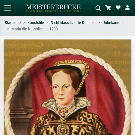
Startseite
Kunststile
Nicht klassifizierte Künstler
Unbekannt
Maria die Katholische, 1933
Standardsuche
KI-Bildersuche
Suchen Sie nach Künstlern, Werktiteln
Beschreiben Sie die Szene – z.B. Grüne
oder Stilen – z.B. Monet,
Wiese, Abstrakt mit viel Rot, Dunkles
Sternennacht, Impressionismus, Welle
Ölgemälde, Stehender Akt neben einem
Hokusai, Akt.
Baum.