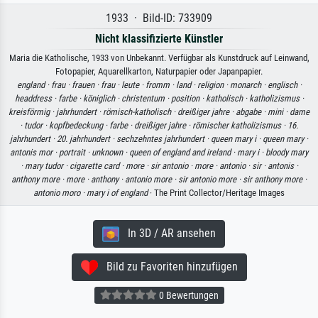
1933 · Bild-ID: 733909
Nicht klassifizierte Künstler
Maria die Katholische, 1933 von Unbekannt. Verfügbar als Kunstdruck auf Leinwand,
Fotopapier, Aquarellkarton, Naturpapier oder Japanpapier.
england ·
frau ·
frauen ·
frau ·
leute ·
fromm ·
land ·
religion ·
monarch ·
englisch ·
headdress ·
farbe ·
königlich ·
christentum ·
position ·
katholisch ·
katholizismus ·
kreisförmig ·
jahrhundert ·
römisch-katholisch ·
dreißiger jahre ·
abgabe ·
mini ·
dame
·
tudor ·
kopfbedeckung ·
farbe ·
dreißiger jahre ·
römischer katholizismus ·
16.
jahrhundert ·
20. jahrhundert ·
sechzehntes jahrhundert ·
queen mary i ·
queen mary ·
antonis mor ·
portrait ·
unknown ·
queen of england and ireland ·
mary i ·
bloody mary
·
mary tudor ·
cigarette card ·
more ·
sir antonio ·
more ·
antonio ·
sir ·
antonis ·
anthony more ·
more ·
anthony ·
antonio more ·
sir antonio more ·
sir anthony more ·
antonio moro ·
mary i of england
· The Print Collector/Heritage Images
In 3D / AR ansehen
Bild zu Favoriten hinzufügen
0 Bewertungen