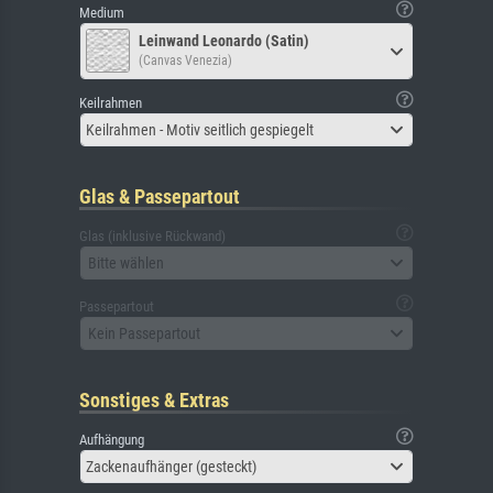
Medium
Leinwand Leonardo (Satin)
(Canvas Venezia)
Keilrahmen
Keilrahmen - Motiv seitlich gespiegelt
Glas & Passepartout
Glas (inklusive Rückwand)
Bitte wählen
Passepartout
Kein Passepartout
Sonstiges & Extras
Aufhängung
Zackenaufhänger (gesteckt)