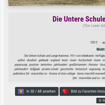
Die Untere Schul
(The Lower Sc
1911 · en
Nicht
Die Untere Schule und Lange Kammer, 1911 von Unbekannt. Verfügbar
außen ·
draußen ·
gebäude ·
england ·
leute ·
mann ·
hochschule ·
mann ·
m
anpassung ·
position ·
berkshire ·
jahrhundert ·
großbritannien ·
literatur ·
fass
jahrhundert ·
faÃ§ade ·
private schule ·
geschichte ·
historisch ·
engraving ·
bo
publishers ltd ·
macmillan co ·
history of eton college ·
henry churchill maxwell 
lyte ·
macmillan and co ·
lo
In 3D / AR ansehen
Bild zu Favoriten hinz