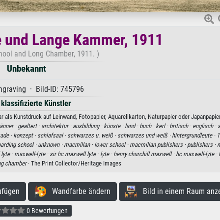
e und Lange Kammer, 1911
hool and Long Chamber, 1911. )
Unbekannt
graving · Bild-ID: 745796
 klassifizierte Künstler
 als Kunstdruck auf Leinwand, Fotopapier, Aquarellkarton, Naturpapier oder Japanpapier
änner ·
gealtert ·
architektur ·
ausbildung ·
künste ·
land ·
buch ·
kerl ·
britisch ·
englisch ·
s
ade ·
konzept ·
schlafsaal ·
schwarzes u. weiß ·
schwarzes und weiß ·
hintergrundleute ·
1
arding school ·
unknown ·
macmillan ·
lower school ·
macmillan publishers ·
publishers ·
m
lyte ·
maxwell-lyte ·
sir hc maxwell lyte ·
lyte ·
henry churchill maxwell ·
hc maxwell-lyte ·
ng chamber
· The Print Collector/Heritage Images
ufügen
Wandfarbe ändern
Bild in einem Raum anz
0 Bewertungen