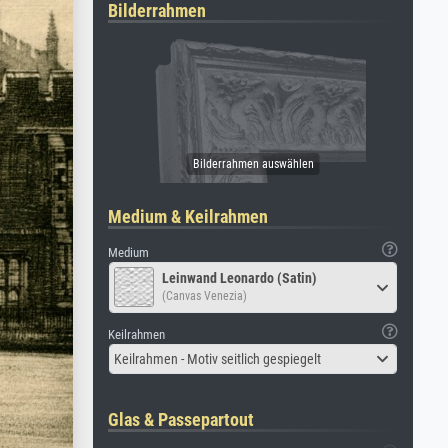
Bilderrahmen
Medium & Keilrahmen
Medium
Leinwand Leonardo (Satin)
(Canvas Venezia)
Keilrahmen
Keilrahmen - Motiv seitlich gespiegelt
Glas & Passepartout