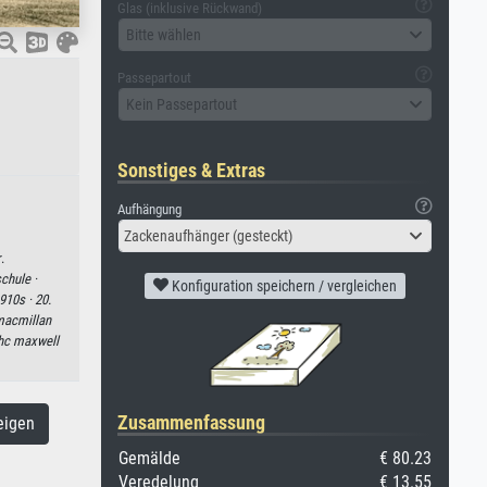
Glas (inklusive Rückwand)
Bitte wählen
Passepartout
Kein Passepartout
Sonstiges & Extras
Aufhängung
Zackenaufhänger (gesteckt)
.
chule ·
Konfiguration speichern / vergleichen
910s ·
20.
acmillan
hc maxwell
Zusammenfassung
eigen
Gemälde
€ 80.23
Veredelung
€ 13.55