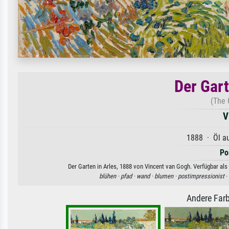
Der Gart
(The 
V
1888 · Öl au
Po
Der Garten in Arles, 1888 von Vincent van Gogh. Verfügbar als
blühen ·
pfad ·
wand ·
blumen ·
postimpressionist
·
Andere Farb