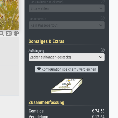
Glas (inklusive Rückwand)
Bitte wählen
Passepartout
Kein Passepartout
Sonstiges & Extras
Aufhängung
Zackenaufhänger (gesteckt)
Konfiguration speichern / vergleichen
Zusammenfassung
Gemälde
€ 74.58
Veredelung
€ 12.64