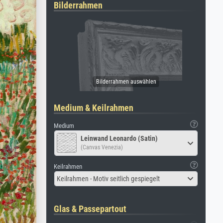
Bilderrahmen
Medium & Keilrahmen
Medium
Leinwand Leonardo (Satin)
(Canvas Venezia)
Keilrahmen
Keilrahmen - Motiv seitlich gespiegelt
Glas & Passepartout