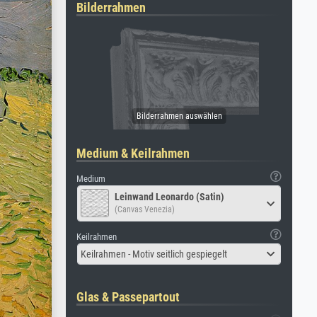
Bilderrahmen
Medium & Keilrahmen
Medium
Leinwand Leonardo (Satin)
(Canvas Venezia)
Keilrahmen
Keilrahmen - Motiv seitlich gespiegelt
Glas & Passepartout