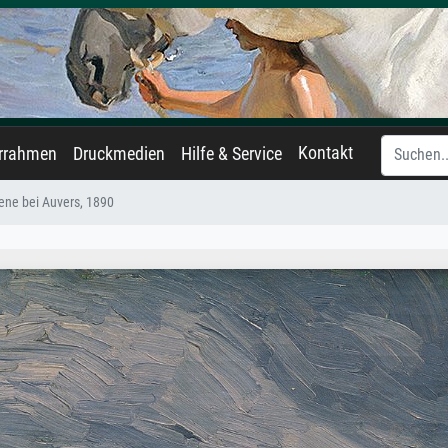
Kontakt
errahmen
Druckmedien
Hilfe & Service
ene bei Auvers, 1890