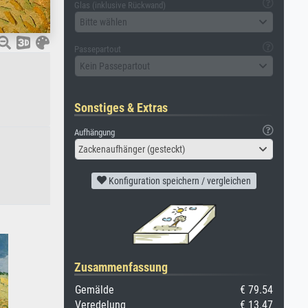
Glas (inklusive Rückwand)
Bitte wählen
Passepartout
Kein Passepartout
Sonstiges & Extras
Aufhängung
Zackenaufhänger (gesteckt)
Konfiguration speichern / vergleichen
Zusammenfassung
Gemälde
€ 79.54
Veredelung
€ 13.47