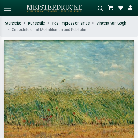
Startseite
Kunststile
Post-Impressionismus
Vincent van Gogh
Getreidefeld mit Mohnblumen und Rebhuhn
Standardsuche
KI-Bildersuche
Suchen Sie nach Künstlern, Werktiteln
Beschreiben Sie die Szene – z.B. Grüne
oder Stilen – z.B. Monet,
Wiese, Abstrakt mit viel Rot, Dunkles
Sternennacht, Impressionismus, Welle
Ölgemälde, Stehender Akt neben einem
Hokusai, Akt.
Baum.