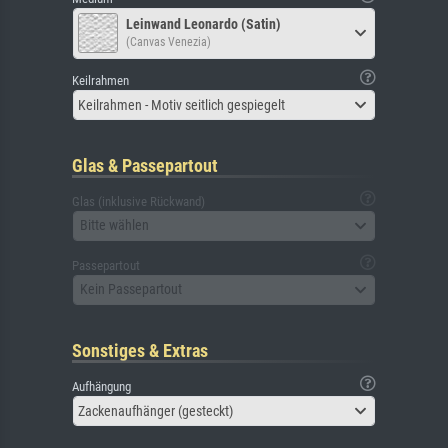
Leinwand Leonardo (Satin)
(Canvas Venezia)
Keilrahmen
Keilrahmen - Motiv seitlich gespiegelt
Glas & Passepartout
Glas (inklusive Rückwand)
Bitte wählen
Passepartout
Kein Passepartout
Sonstiges & Extras
Aufhängung
Zackenaufhänger (gesteckt)