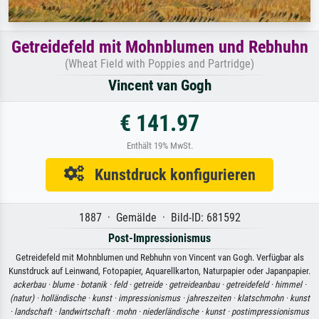
Getreidefeld mit Mohnblumen und Rebhuhn
(Wheat Field with Poppies and Partridge)
Vincent van Gogh
€ 141.97
Enthält 19% MwSt.
Kunstdruck konfigurieren
1887 · Gemälde · Bild-ID: 681592
Post-Impressionismus
Getreidefeld mit Mohnblumen und Rebhuhn von Vincent van Gogh. Verfügbar als
Kunstdruck auf Leinwand, Fotopapier, Aquarellkarton, Naturpapier oder Japanpapier.
ackerbau ·
blume ·
botanik ·
feld ·
getreide ·
getreideanbau ·
getreidefeld ·
himmel ·
(natur) ·
holländische ·
kunst ·
impressionismus ·
jahreszeiten ·
klatschmohn ·
kunst
·
landschaft ·
landwirtschaft ·
mohn ·
niederländische ·
kunst ·
postimpressionismus