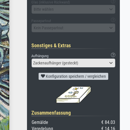
Glas (inklusive Rückwand)
Bitte wählen
Passepartout
Kein Passepartout
Sonstiges & Extras
Aufhängung
Zackenaufhänger (gesteckt)
Konfiguration speichern / vergleichen
Zusammenfassung
Gemälde
€ 84.03
Veredelung
€ 14.16