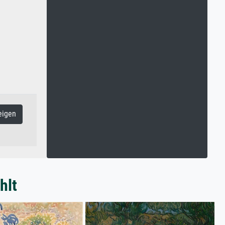
eigen
hlt