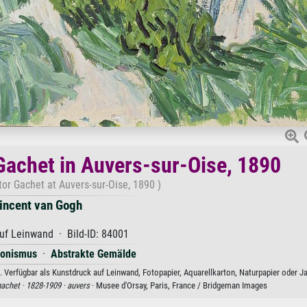
Gachet in Auvers-sur-Oise, 1890
or Gachet at Auvers-sur-Oise, 1890 )
incent van Gogh
uf Leinwand · Bild-ID: 84001
ionismus
·
Abstrakte Gemälde
 Verfügbar als Kunstdruck auf Leinwand, Fotopapier, Aquarellkarton, Naturpapier oder J
gachet ·
1828-1909 ·
auvers
· Musee d'Orsay, Paris, France / Bridgeman Images