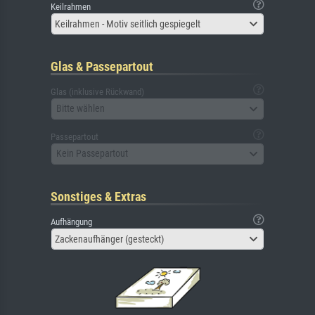
Keilrahmen
Keilrahmen - Motiv seitlich gespiegelt
Glas & Passepartout
Glas (inklusive Rückwand)
Bitte wählen
Passepartout
Kein Passepartout
Sonstiges & Extras
Aufhängung
Zackenaufhänger (gesteckt)