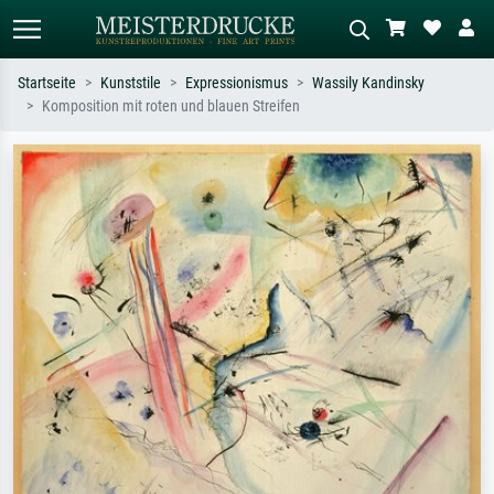
Startseite
Kunststile
Expressionismus
Wassily Kandinsky
Komposition mit roten und blauen Streifen
Standardsuche
KI-Bildersuche
Suchen Sie nach Künstlern, Werktiteln
Beschreiben Sie die Szene – z.B. Grüne
oder Stilen – z.B. Monet,
Wiese, Abstrakt mit viel Rot, Dunkles
Sternennacht, Impressionismus, Welle
Ölgemälde, Stehender Akt neben einem
Hokusai, Akt.
Baum.